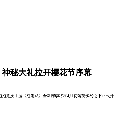
！神秘大礼拉开樱花节序幕
泡泡竞技手游《泡泡趴》全新赛季将在4月初落英缤纷之下正式