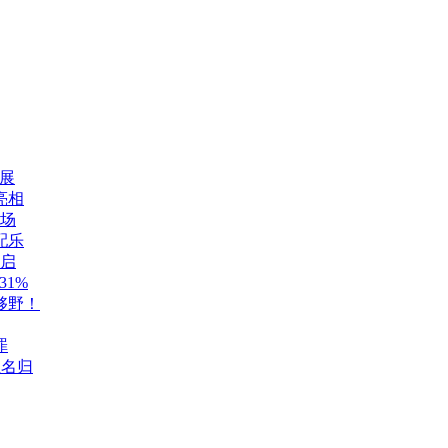
展
亮相
登场
配乐
开启
1%
够野！
罪
至名归