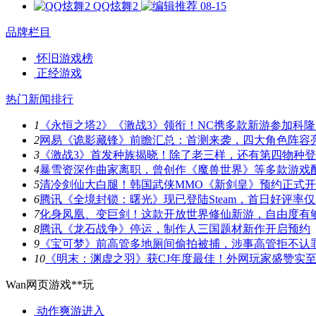
QQ炫舞2
08-15
品牌栏目
怀旧游戏榜
正经游戏
热门新闻排行
1
《永恒之塔2》《激战3》领衔！NC携多款新游参加科隆
2
网易《诡影藏锋》前瞻汇总：首测来袭，四大角色阵容
3
《激战3》首发种族揭晓！除了老三样，还有第四物种
4
暴雪资深作曲家离职，曾创作《魔兽世界》等多款游戏
5
清冷剑仙大白腿！韩国武侠MMO《新剑皇》预约正式
6
腾讯《全境封锁：曙光》现已登陆Steam，首日好评率仅3
7
化身凤凰、变巨剑！这款开放世界修仙新游，自由度有
8
腾讯《龙石战争》停运，制作人三国题材新作开启预约
9
《宝可梦》前高管多地厕间偷拍被捕，涉事高管拒不认
10
《明末：渊虚之羽》获CJ年度最佳！外网玩家盛赞实
Wan网页游戏**玩
动作爽游
进入