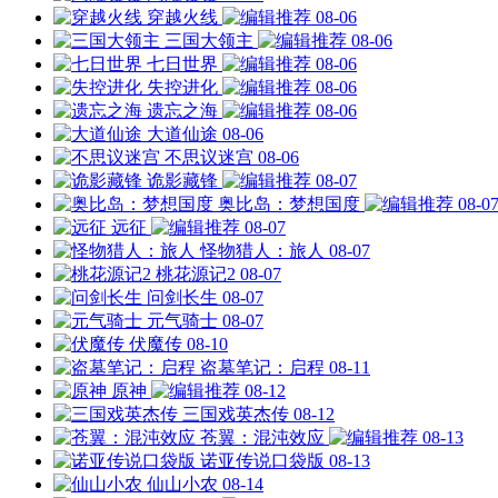
穿越火线
08-06
三国大领主
08-06
七日世界
08-06
失控进化
08-06
遗忘之海
08-06
大道仙途
08-06
不思议迷宫
08-06
诡影藏锋
08-07
奥比岛：梦想国度
08-0
远征
08-07
怪物猎人：旅人
08-07
桃花源记2
08-07
问剑长生
08-07
元气骑士
08-07
伏魔传
08-10
盗墓笔记：启程
08-11
原神
08-12
三国戏英杰传
08-12
苍翼：混沌效应
08-13
诺亚传说口袋版
08-13
仙山小农
08-14