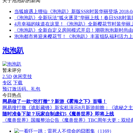
关于
泡泡趴
的新闻
当狐娘遇上狸仙《泡泡趴》新版SSR时装华丽登场
2018-0
《泡泡趴》全新玩法"狐火逐灵"华丽上线！春日SSR时
4月幸福的味道在这里！《泡泡趴》全新樱花节时装华丽
《泡泡趴》全新自定义房间模式开启！潮萌泡泡新时尚由
泡泡都市将迎来樱花节！《泡泡趴》丰富组队福利活力上
泡泡趴
暂未评分
2.5D
休闲竞技
专区
下载
预订激活码、礼包
今日热点
网易做了一款“吃打撤”？新游《雾海之下》首曝！
网易搜打撤《诡影藏锋》新实机演示
8月新游前瞻：《诡秘之
随时准备下架？玩家自制虚幻5《魔兽世界》即将上线
《魔兽世界》国服整治公告
《魔兽世界》TBC周年大更：双经