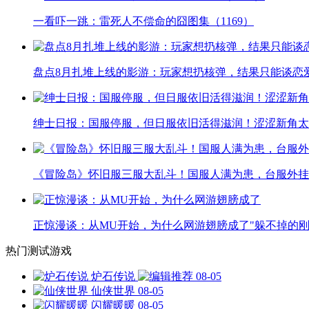
一看吓一跳：雷死人不偿命的囧图集（1169）
盘点8月扎堆上线的影游：玩家想扔核弹，结果只能谈恋
绅士日报：国服停服，但日服依旧活得滋润！涩涩新角太
《冒险岛》怀旧服三服大乱斗！国服人满为患，台服外挂
正惊漫谈：从MU开始，为什么网游翅膀成了"躲不掉的刚
热门测试游戏
炉石传说
08-05
仙侠世界
08-05
闪耀暖暖
08-05