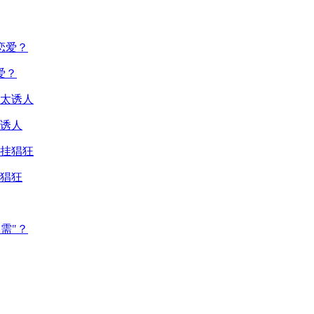
爱？
诱人
猖狂
需"？