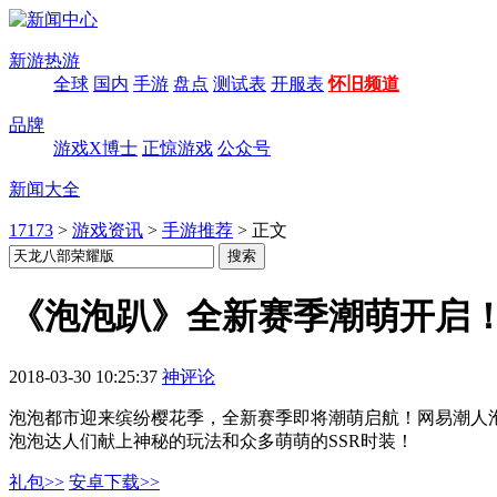
新游热游
全球
国内
手游
盘点
测试表
开服表
怀旧频道
品牌
游戏X博士
正惊游戏
公众号
新闻大全
17173
>
游戏资讯
>
手游推荐
>
正文
《泡泡趴》全新赛季潮萌开启
2018-03-30 10:25:37
神评论
泡泡都市迎来缤纷樱花季，全新赛季即将潮萌启航！网易潮人
泡泡达人们献上神秘的玩法和众多萌萌的SSR时装！
礼包>>
安卓下载>>