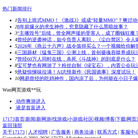
热门新闻排行
1
告别上班式MMO！《激战3》或成“轻量MMO”？爽过
2
8年前爆火的求生神作，究竟隐藏了什么黑暗故事？
3
“主播毁号”后续，曾全网声援的受害人，成了圈钱狂魔
4
曾经的逆袭神话，如今负责人离职，《尘白禁区》令人
5
2026年《燕云十六声》战令值得买么？一个视频给你解
6
三国题材《猛鬼三国》公测上线，首创摄魂吞噬养成玩
7
曾经60万人同时在线，杀死《斗战神》的到底是什么？
8
宝可梦也有网游了？粉丝自制《绿宝石》，内置公会玩
9
悬疑惊悚味拉满！AI志怪新作《民国诡事》深度试玩！
10
网易曾经的吃鸡神作，国内凉了后，为何能在小日子爆
Wan网页游戏**玩
动作爽游
进入
谁是首富
进入
17173首页
|
新闻
|
新网游
|
找游戏
|
小游戏
|
社区
|
视频
|
博客
|
下载
|
网页
返回顶部
关于17173
|
人才招聘
|
广告服务
|
商务洽谈
|
联系方式
|
客服中