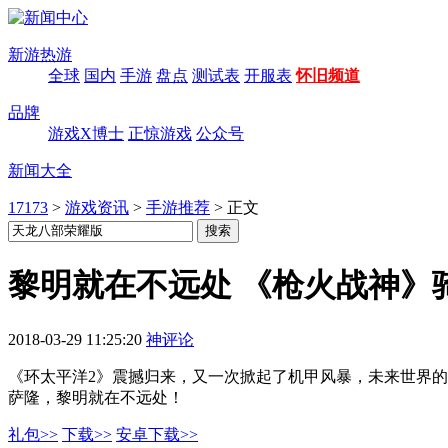
新游热游
全球
国内
手游
盘点
测试表
开服表
怀旧频道
品牌
游戏X博士
正惊游戏
公众号
新闻大全
17173
>
游戏资讯
>
手游推荐
>
正文
黎明就在不远处 《枪火战神》
2018-03-29 11:25:20
神评论
《环太平洋2》震撼归来，又一次掀起了机甲风暴，未来世界
萨隆，黎明就在不远处！
礼包>>
下载>>
安卓下载>>