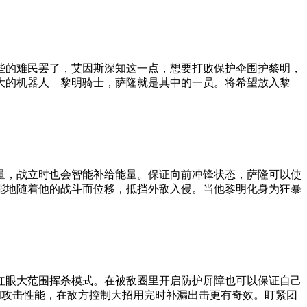
些的难民罢了，艾因斯深知这一点，想要打败保护伞围护黎明，
大的机器人—黎明骑士，萨隆就是其中的一员。将希望放入黎
量，战立时也会智能补给能量。保证向前冲锋状态，萨隆可以使
能地随着他的战斗而位移，抵挡外敌入侵。当他黎明化身为狂暴
红眼大范围挥杀模式。在被敌圈里开启防护屏障也可以保证自己
和攻击性能，在敌方控制大招用完时补漏出击更有奇效。盯紧团