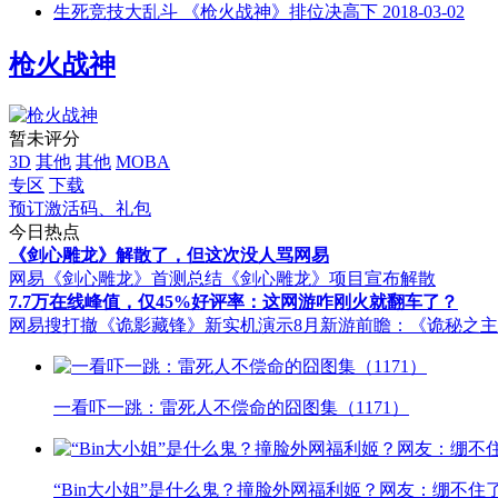
生死竞技大乱斗 《枪火战神》排位决高下
2018-03-02
枪火战神
暂未评分
3D
其他
其他
MOBA
专区
下载
预订激活码、礼包
今日热点
《剑心雕龙》解散了，但这次没人骂网易
网易《剑心雕龙》首测总结
《剑心雕龙》项目宣布解散
7.7万在线峰值，仅45%好评率：这网游咋刚火就翻车了？
网易搜打撤《诡影藏锋》新实机演示
8月新游前瞻：《诡秘之
一看吓一跳：雷死人不偿命的囧图集（1171）
“Bin大小姐”是什么鬼？撞脸外网福利姬？网友：绷不住