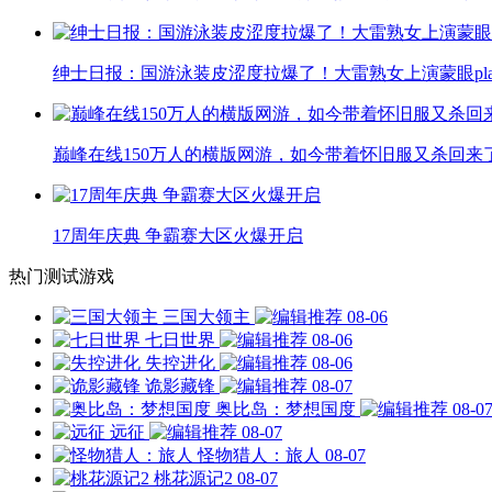
绅士日报：国游泳装皮涩度拉爆了！大雷熟女上演蒙眼pla
巅峰在线150万人的横版网游，如今带着怀旧服又杀回来
17周年庆典 争霸赛大区火爆开启
热门测试游戏
三国大领主
08-06
七日世界
08-06
失控进化
08-06
诡影藏锋
08-07
奥比岛：梦想国度
08-0
远征
08-07
怪物猎人：旅人
08-07
桃花源记2
08-07