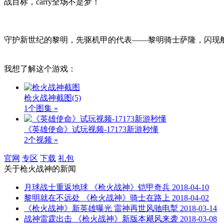
战目标，carry全场不是梦！
守护新世纪的黎明，先驱机甲的代表——黎明骑士萨隆，闪现
我想了解这个游戏：
枪火战神截图
(5)
1个图集 »
《英雄使命》试玩视频-17173新游秒懂
2个视频 »
官网
专区
下载
礼包
关于
枪火战神
的新闻
月球战士重返地球 《枪火战神》铠甲奇兵
2018-04-10
黎明就在不远处 《枪火战神》骑士在路上
2018-04-02
《枪火战神》新英雄曝光 雷神再世风驰电掣
2018-03-14
战神雷霆出击 《枪火战神》新版本飓风来袭
2018-03-08