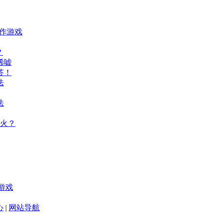
动作游戏
？
唏嘘
答！
法
法
火？
游戏
心
|
网站导航