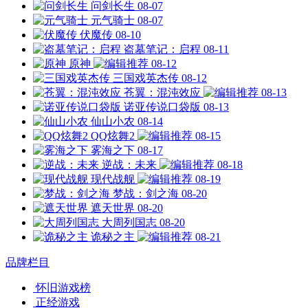
问剑长生
08-07
元气骑士
08-07
伏魔传
08-10
盗墓笔记：启程
08-11
原神
08-12
三国戏英杰传
08-12
苍翼：混沌效应
08-13
诺亚传说口袋版
08-13
仙山小农
08-14
QQ炫舞2
08-15
雾海之下
08-17
逆战：未来
08-18
现代战舰
08-19
梦战：剑之海
08-20
遮天世界
08-20
大周列国志
08-20
诡秘之主
08-21
品牌栏目
怀旧游戏榜
正经游戏