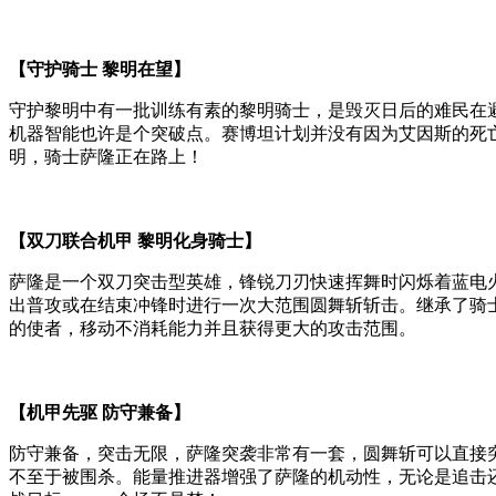
【守护骑士 黎明在望】
守护黎明中有一批训练有素的黎明骑士，是毁灭日后的难民在
机器智能也许是个突破点。赛博坦计划并没有因为艾因斯的死
明，骑士萨隆正在路上！
【双刀联合机甲 黎明化身骑士】
萨隆是一个双刀突击型英雄，锋锐刀刃快速挥舞时闪烁着蓝电
出普攻或在结束冲锋时进行一次大范围圆舞斩斩击。继承了骑
的使者，移动不消耗能力并且获得更大的攻击范围。
【机甲先驱 防守兼备】
防守兼备，突击无限，萨隆突袭非常有一套，圆舞斩可以直接
不至于被围杀。能量推进器增强了萨隆的机动性，无论是追击还