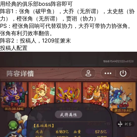
用经典的俱乐部
boss
阵容即可
阵容
1
：张角（破甲鱼），大乔（无所谓），太史慈（协
力），橙张角（无所谓），贾诩（协力）
PS
：橙张角回响可代替双协力，大乔可带协力协张角。
张角有利刃效率翻倍。
阵容
2
：投稿人，
1209
笙箫末
投稿人配置