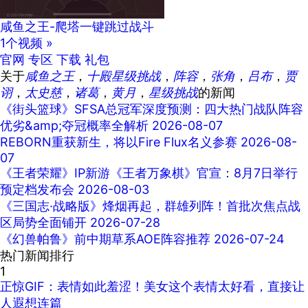
咸鱼之王-爬塔一键跳过战斗
1个视频 »
官网
专区
下载
礼包
关于
咸鱼之王
，
十殿星级挑战
，
阵容
，
张角
，
吕布
，
贾
诩
，
太史慈
，
诸葛
，
黄月
，
星级挑战
的新闻
《街头篮球》SFSA总冠军深度预测：四大热门战队阵容
优劣&amp;夺冠概率全解析
2026-08-07
REBORN重获新生，将以Fire Flux名义参赛
2026-08-
07
《王者荣耀》IP新游《王者万象棋》官宣：8月7日举行
预定档发布会
2026-08-03
《三国志·战略版》烽烟再起，群雄列阵！首批次焦点战
区局势全面铺开
2026-07-28
《幻兽帕鲁》前中期草系AOE阵容推荐
2026-07-24
热门新闻排行
1
正惊GIF：表情如此羞涩！美女这个表情太好看，直接让
人遐想连篇