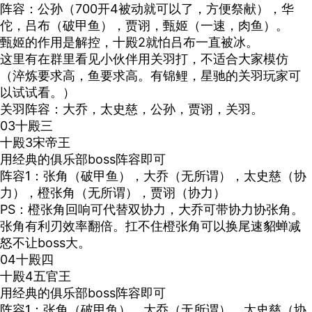
阵容：公孙（
700
开
4
被动就可以了，方便祭献），华
佗，吕布（破甲鱼），贾诩，甄姬（一速，肉鱼）。
甄姬的作用是解控，十殿
2
就怕吕布一直被冰。
这里有在群里看见小伙伴用关羽打，不适合大家模仿
（淬炼要求高，鱼要求高。有锦鲤，星驰的关羽玩家可
以试试看。）
关羽阵容：大乔，太史慈，公孙，贾诩，关羽。
03十殿三
十殿
3
宋帝王
用经典的俱乐部
boss
阵容即可
阵容
1
：张角（破甲鱼），大乔（无所谓），太史慈（协
力），橙张角（无所谓），贾诩（协力）
PS
：橙张角回响可代替双协力，大乔可带协力协张角。
张角有利刃效率翻倍。扛不住橙张角可以换尾速貂蝉减
怒不让
boss
大。
04十殿四
十殿
4
五官王
用经典的俱乐部
boss
阵容即可
阵容
1
：张角（破甲鱼），大乔（无所谓），太史慈（协