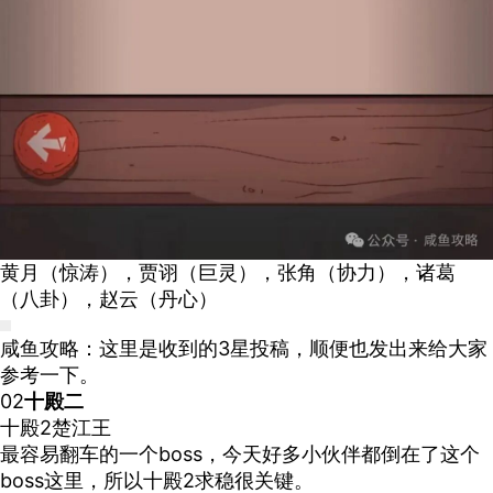
黄月（惊涛），贾诩（巨灵），张角（协力），诸葛
（八卦），赵云（丹心）
咸鱼攻略：这里是收到的
3
星投稿，顺便也发出来给大家
参考一下。
02
十殿二
十殿
2
楚江王
最容易翻车的一个
boss
，今天好多小伙伴都倒在了这个
boss
这里，所以十殿
2
求稳很关键。