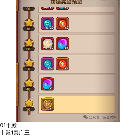
01十殿一
十殿
1
秦广王