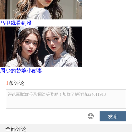
马甲线看到没
周少的替嫁小娇妻
1
条评论
评论赢取激活码/周边等奖励！加群了解详情224611913
发布
全部评论