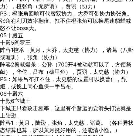
力），橙张角（无所谓），贾诩（协力）
PS
：橙张角回响可代替双协力，大乔可带协力协张角。
张角有利刃效率翻倍。扛不住橙张角可以换尾速貂蝉减
怒不让
boss
大。
05十殿五
十殿
5
阎罗王
阵容
1
控杀：黄月，大乔，太史慈（协力），诸葛（八卦
或璇玑），张角（协力）
阵容
2
祭献爆杀：公孙（
700
开
4
被动就可以了，方便祭
献），华佗，吕布（破甲鱼），贾诩，太史慈（协力）
PS
：如果吕布扛不住，太史慈的位置可以换曹仁，甄
姬，或换上同心鱼保一手吕布。
06十殿六
十殿
6
卞城王
卞城王只看攻击频率，这里有个赌运的耍滑头打法就是
上陆逊。
阵容
1
：黄月，陆逊，张角，太史慈，诸葛。（各种异状
态结算也算，所以黄月挺好用的，还能清小怪。）