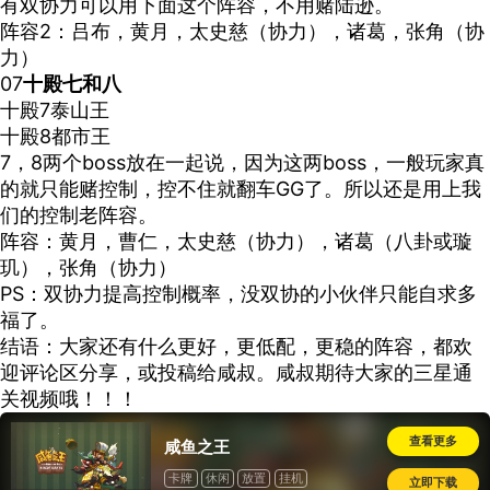
有双协力可以用下面这个阵容，不用赌陆逊。
阵容
2
：吕布，黄月，太史慈（协力），诸葛，张角（协
力）
07
十殿七和八
十殿
7
泰山王
十殿
8
都市王
7
，
8
两个
boss
放在一起说，因为这两
boss
，一般玩家真
的就只能赌控制，控不住就翻车
GG
了。所以还是用上我
们的控制老阵容。
阵容：黄月，曹仁，太史慈（协力），诸葛（八卦或璇
玑），张角（协力）
PS
：双协力提高控制概率，没双协的小伙伴只能自求多
福了。
结语：大家还有什么更好，更低配，更稳的阵容，都欢
迎评论区分享，或投稿给咸叔。咸叔期待大家的三星通
关视频哦！！！
查看更多
咸鱼之王
卡牌
休闲
放置
挂机
立即下载