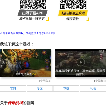
分享到新浪微博
分享到微信
分享到QQ空间
t
w
z
我想了解这个游戏：
真3D渲染再造传奇 《传奇战域》视频震
传奇战域截图
(5)
撼首发
1个图集 »
1个视频 »
官网
专区
下载
礼包
关于
传奇战域
的新闻