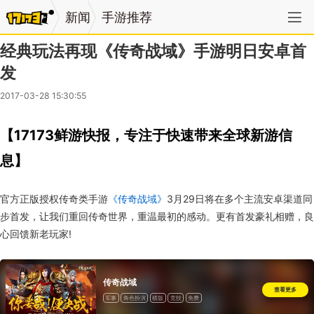
新闻
手游推荐
经典玩法再现《传奇战域》手游明日安卓首
发
2017-03-28 15:30:55
【17173鲜游快报，专注于快速带来全球新游信
息】
官方正版授权传奇类手游
《传奇战域》
3月29日将在多个主流安卓渠道同
步首发，让我们重回传奇世界，重温最初的感动。更有首发豪礼相赠，良
心回馈新老玩家!
传奇战域
查看更多
军事
角色扮演
横版
竞技
免费