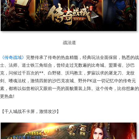
战法道
《传奇战域》
完整传承了传奇的热血精髓，经典玩法全面保留，熟悉的战
士、法师、道士铁三角组合，曾经走过无数遍的比奇城、盟重省、沙巴
克，问候过千百次的**、白野猪、沃玛教主，梦寐以求的屠龙刀、龙纹
剑、嗜魂法杖，激情四射的沙巴克攻城、野外PK这一切记忆中的传奇元
素，都将以似曾相识又眼前一亮的面貌重装上阵。这个传奇，比你想象的
更热血!
【千人城战不卡屏，激情攻沙】