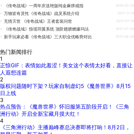
《传奇战域》一周年庆送绝版纯金麻痹戒指
2018-03-20
万物皆有灵性《传奇战域》战灵系统介绍
2017-11-15
无情灭世 《传奇战域》王者套装问世
2017-07-10
《传奇战域》惊现羽翼系统 顶阶翅膀燃爆玛法
2017-07-03
新手玩家必看《传奇战域》三大职业优略势对比
2017-06-29
热门新闻排行
1
正惊GIF：表情如此羞涩！美女这个表情太好看，直接让
人遐想连篇
2
版权问题随时下架？玩家自制虚幻5《魔兽世界》8月15
日上线
3
热点预告：《魔兽世界》怀旧服第五阶段开启！《三角
洲行动》开启全新宝藏月摸大红！
4
《三角洲行动》主播巅峰赛总决赛即将打响！8月2日，