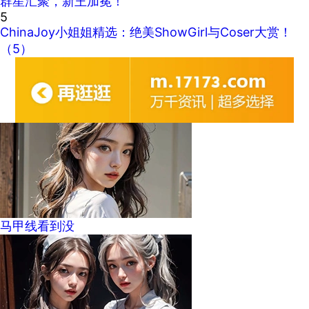
群星汇聚，新王加冕！
5
ChinaJoy小姐姐精选：绝美ShowGirl与Coser大赏！
（5）
马甲线看到没