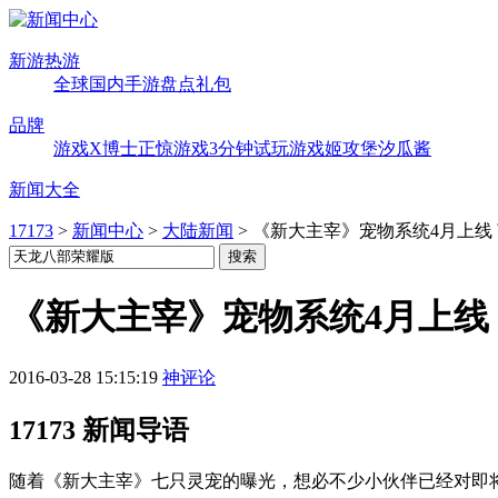
新游热游
全球
国内
手游
盘点
礼包
品牌
游戏X博士
正惊游戏
3分钟试玩
游戏姬攻堡
汐瓜酱
新闻大全
17173
>
新闻中心
>
大陆新闻
>
《新大主宰》宠物系统4月上线
《新大主宰》宠物系统4月上线
2016-03-28 15:15:19
神评论
17173 新闻导语
随着《新大主宰》七只灵宠的曝光，想必不少小伙伴已经对即