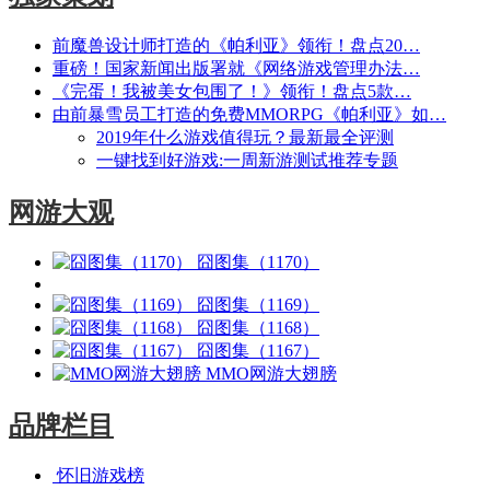
前魔兽设计师打造的《帕利亚》领衔！盘点20…
重磅！国家新闻出版署就《网络游戏管理办法…
《完蛋！我被美女包围了！》领衔！盘点5款…
由前暴雪员工打造的免费MMORPG《帕利亚》如…
2019年什么游戏值得玩？最新最全评测
一键找到好游戏:一周新游测试推荐专题
网游大观
囧图集（1170）
囧图集（1169）
囧图集（1168）
囧图集（1167）
MMO网游大翅膀
品牌栏目
怀旧游戏榜