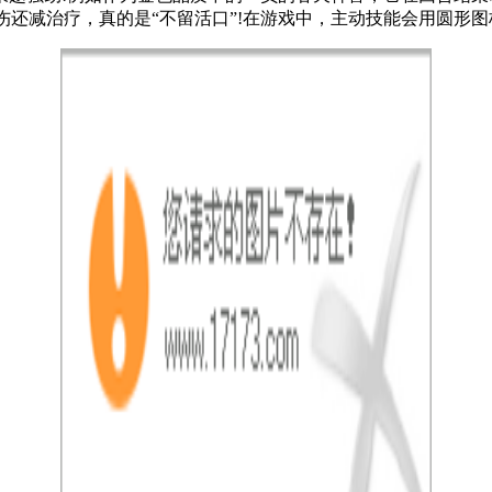
重伤还减治疗，真的是“不留活口”!在游戏中，主动技能会用圆形