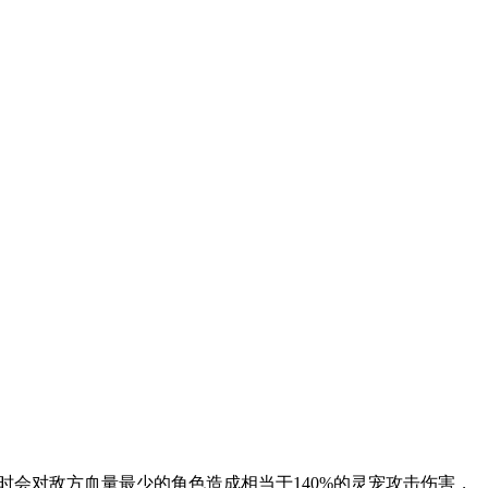
会对敌方血量最少的角色造成相当于140%的灵宠攻击伤害，