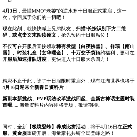
4月3日
，最懂MMO“老饕”的逆水寒十日服正式重启，这一
次，拿回属于你们的一切吧！
现在此刻，就快快喊上兄弟队友，
扫描/长按识别下方二维
码，或点击文末阅读原文
，抢先预约十日服席位！
不仅可在开服后直接领取
稀有发型【白夜拂雪】、祥瑞【南山
雪】、时装礼盒【玄华曜金】、十万交子袋
预约福利，更可在
开服后加速排队进度
，更快进入十日服大杀四方！
精彩不止于此，除了十日服限时重启外，现有江湖世界也将于
4月16日迎来全新春日资料片
！
新副本新挑战、PVP玩法改革激战四起、全新古神话主题时装
首曝
......海量资料片内容即将登场，敬请期待。
同时，全新
【极境登峰】养成比拼活动
，将于4月16日在
正式
服、黄金服
重磅开启，海量豪礼共铸全民登峰之路！