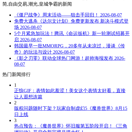
简,自由交易,潮光,皇城争霸
的新闻
《僵尸战争》周末活动——狙击手回归！
2026-08-07
免费大逃杀《达尔文计划》免费更新发布 新决斗模式登
场
2026-08-07
5个月紧急加玩法！腾讯《命运扳机》新一轮测试招募开
启
2026-08-07
韩国最早一批MMORPG，20多年从未凉过，漫谈《传
奇》的玩法与设计
2026-08-07
《影之刃零》联动全球热门网游！超帅海报发布
2026-
08-07
热门新闻排行
1
正惊GIF：表情如此羞涩！美女这个表情太好看，直接
让人遐想连篇
2
版权问题随时下架？玩家自制虚幻5《魔兽世界》8月15
日上线
3
热点预告：《魔兽世界》怀旧服第五阶段开启！《三角