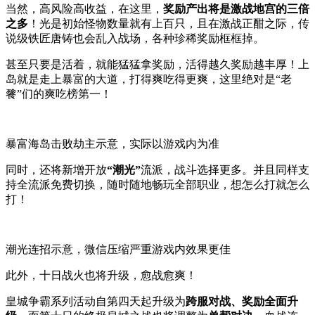
当然，高风险高收益，在这里，
奖励产出将是激战地宫的三倍
之多
！光是初始怪物数量就有上百只，且在激战正酣之际，传
说级铁匠唐铸也会乱入战场，各种珍稀奖励框框掉。
甚至只要是活着，就能猛猛拿奖励，活得越久奖励越丰厚！上
岛就是走上暴富的大道，打得爽吃得更爽，这里绝对是“老
餮”们的爽吃榜第一！
暴富海岛击败劫主示意，实际以游戏内为准
同时，还将新增开放
“潮光”
流派，战斗选择更多。并且同样支
持全流派免费切换，随时随地畅玩全部职业，想怎么打就怎么
打！
潮光连招示意，微信压缩严重游戏内效果更佳
此外，十日战火也将升级，愈战愈爽！
皇城争霸系列活动自第四天起升级为
跨服对战、奖励全面升