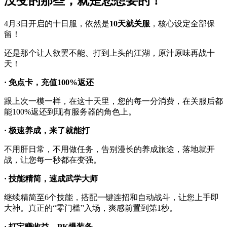
没变的那些，就是您想要的！
4月3日开启的十日服，依然是
10天就关服
，核心设定全部保
留！
还是那个让人欲罢不能、打到上头的江湖，原汁原味再战十
天！
· 免点卡，充值100%返还
跟上次一模一样，在这十天里，您的每一分消费，在关服后都
能100%返还到现有服务器的角色上。
· 极速养成，来了就能打
不用肝日常，不用做任务，告别漫长的养成旅途，落地就开
战，让您每一秒都在变强。
· 技能精简，速成武学大师
继续精简至6个技能，搭配一键连招和自动战斗，让您上手即
大神。真正的“零门槛”入场，爽感前置到第1秒。
· 打宝赚收益，PK爆装备