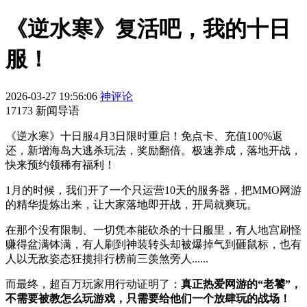
《逆水寒》复活吧，我的十日
服！
2026-03-27 19:56:06
神评论
17173 新闻导语
《逆水寒》十日服4月3日限时重启！免点卡、充值100%返
还，新增海岛大逃杀玩法，奖励翻倍。极速养成，落地开战，
快来预约领稀有福利！
1月的时候，我们开了一个只运营10天的服务器，把MMO网游
的精华提炼出来，让大家落地即开战，开局就爽玩。
在那个没有限制、一切凭本能砍杀的十日服里，有人地宫刷怪
赚得盆满钵满，有人刷到神装转头却被爆掉气到砸鼠标，也有
人以无敌姿态狂揽排行榜前三羡煞旁人......
而最终，超百万玩家用行动证明了：
真正热爱网游的“老饕”，
不需要被教怎么玩游戏，只需要给他们一个放肆玩的战场！