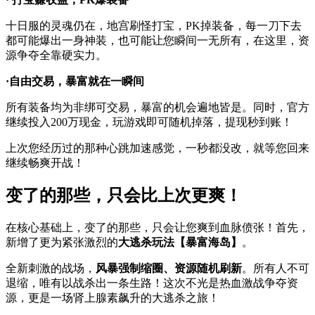
十日服的灵魂仍在，地宫刷怪打宝，PK掉装备，每一刀下去
都可能爆出一身神装，也可能让您瞬间一无所有，在这里，资
源争夺全靠硬实力。
·自由交易，暴富就在一瞬间
所有装备均为非绑可交易，暴富的机会遍地皆是。同时，官方
继续投入200万现金，玩游戏即可随机掉落，提现秒到账！
上次您经历过的那种心跳加速感觉，一秒都没改，就等您回来
继续畅爽开战！
变了的那些，只会比上次更爽！
在核心基础上，变了的那些，只会让您爽到血脉偾张！首先，
新增了更为紧张激烈的
大逃杀玩法【暴富海岛】
。
全新刺激的战场，
风暴强制缩圈、资源随机刷新
。所有人不可
退缩，唯有以战杀出一条生路！这次不光是热血激战争夺资
源，更是一场肾上腺素飙升的大逃杀之旅！