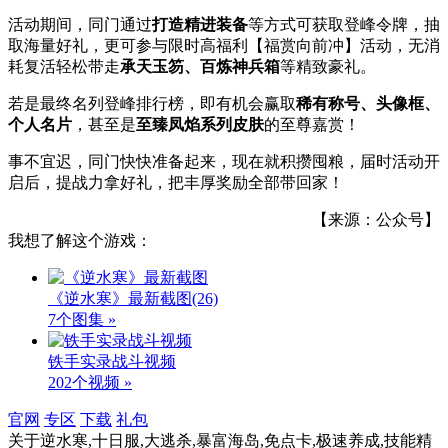
活动期间，同门通过
打造精进装备
等方式可获取登峰令牌，抽
取海量好礼，更可参与限时高福利【福赏向前冲】活动，无消
耗复活轻松带走
承天玉笏、百炼神兵箱
等精致豪礼。
若是最终名列登峰排行榜，即有机会赢取
稀有称号、头像框、
个人名片
，甚至是
至臻凤焰系列皮肤
的至尊嘉赏！
事不宜迟，同门快快准备起来，现在就积攒囤粮，届时活动开
启后，提战力拿好礼，把丰厚奖励全部带回家！
【来源：公众号】
我想了解这个游戏：
《逆水寒》最新截图
(26)
7个图集 »
铁手实录战斗视频
202个视频 »
官网
专区
下载
礼包
关于
逆水寒,十日服,大逃杀,暴富海岛,免点卡,极速养成,技能精