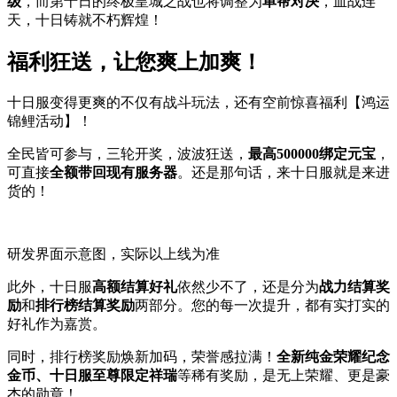
级
，而第十日的终极皇城之战也将调整为
单帮对决
，血战连
天，十日铸就不朽辉煌！
福利狂送，让您爽上加爽！
十日服变得更爽的不仅有战斗玩法，还有空前惊喜福利【鸿运
锦鲤活动】！
全民皆可参与，三轮开奖，波波狂送，
最高500000绑定元宝
，
可直接
全额带回现有服务器
。还是那句话，来十日服就是来进
货的！
研发界面示意图，实际以上线为准
此外，十日服
高额结算好礼
依然少不了，还是分为
战力结算奖
励
和
排行榜结算奖励
两部分。您的每一次提升，都有实打实的
好礼作为嘉赏。
同时，排行榜奖励焕新加码，荣誉感拉满！
全新纯金荣耀纪念
金币、十日服至尊限定祥瑞
等稀有奖励，是无上荣耀、更是豪
杰的勋章！