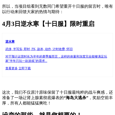
所以，当项目组看到无数同门希望重开十日服的留言时，唯有
以行动来回馈大家的热情与期待：
4月3日
逆水寒【十日服】限时重启
逆水寒
武侠, 半写实, 即时, PK, 副本, 动作, 计时收费, 怀旧
对于预计运营时长为半年的赛季服而言，这样的体量和深度完全能够满足玩
家“半年只玩一款游戏”的需求...
查看更多
立即下载
这次，我们不仅原汁原味保留了十日服最纯粹的战斗爽感，还
准备了一场让肾上腺素彻底爆表的
“海岛大逃杀”
，奖励空前丰
厚，所有人都能猛猛爽吃！