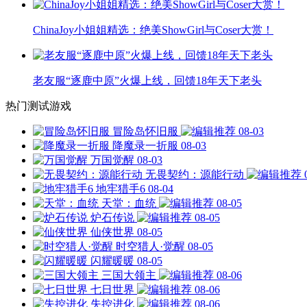
ChinaJoy小姐姐精选：绝美ShowGirl与Coser大赏！
老友服“逐鹿中原”火爆上线，回馈18年天下老头
热门测试游戏
冒险岛怀旧服
08-03
降魔录一折服
08-03
万国觉醒
08-03
无畏契约：源能行动
地牢猎手6
08-04
天堂：血统
08-05
炉石传说
08-05
仙侠世界
08-05
时空猎人·觉醒
08-05
闪耀暖暖
08-05
三国大领主
08-06
七日世界
08-06
失控进化
08-06