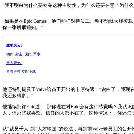
“我不明白为什么要剥夺这种主动性，为什么还要在意？为什么还
“如果是在Epic Games，他们那样对待员工、动不动就大
你一张解雇通知。’”
战地风云6
动作, 射击, 现代, 军事
量大管饱..
查看更多
立即下载
他还特别提及了Valve给员工开出的丰厚待遇：“说白了，我
我还多得多。”
他继续批评Epic道：“那你现在对Epic会有这种感觉吗？我认识
人，但那些我喜欢、信任的人都不在了。这种情况下，你还怎
从“裁员千人”到“人才输送”的说法，再到前Valve老员工的公