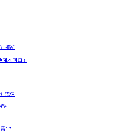
主》领衔
典团本回归！
猖狂
需"？