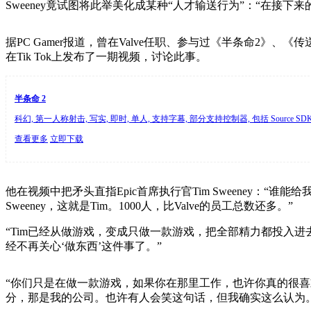
Sweeney竟试图将此举美化成某种“人才输送行为”：“在接
据PC Gamer报道，曾在Valve任职、参与过《半条命2》、《传
在Tik Tok上发布了一期视频，讨论此事。
半条命 2
科幻, 第一人称射击, 写实, 即时, 单人, 支持字幕, 部分支持控制器, 包括 Source S
查看更多
立即下载
他在视频中把矛头直指Epic首席执行官Tim Sweeney：
Sweeney，这就是Tim。1000人，比Valve的员工总数还多。”
“Tim已经从做游戏，变成只做一款游戏，把全部精力都投入进
经不再关心‘做东西’这件事了。”
“你们只是在做一款游戏，如果你在那里工作，也许你真的很喜欢
分，那是我的公司。也许有人会笑这句话，但我确实这么认为。