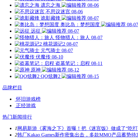
遗忘之海
08-06
不思议迷宫
08-06
诡影藏锋
08-07
奥比岛：梦想国度
08-0
远征
08-07
怪物猎人：旅人
08-07
桃花源记2
08-07
元气骑士
08-07
伏魔传
08-10
盗墓笔记：启程
08-11
原神
08-12
QQ炫舞2
08-15
品牌栏目
怀旧游戏榜
正经游戏
热门新闻排行
1
网易新游《雾海之下》首曝！把《迷宫饭》做成了“吃打
2
韩厂Kakao Games新作密集出击，多款MMO产品蓄势待