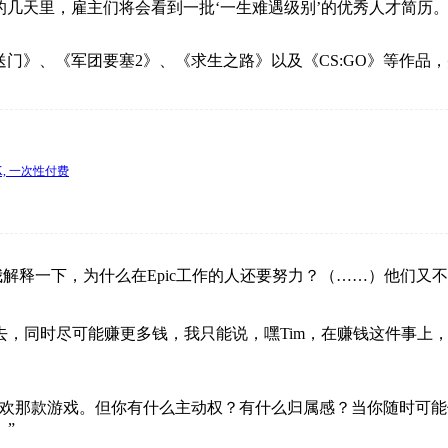
下来的几天里，雇主们将会看到一批‘一生难遇级别’的优秀人才简历。
送门》、《军团要塞2》、《求生之路》以及《CS:GO》等作品，并于201
DK, 一次性付费
“谁能给我解释一下，为什么在Epic工作的人还要努力？（……）他
去，同时尽可能赚更多钱，我只能说，嘿Tim，在赚钱这件事上，
那款游戏。但你有什么主动权？有什么归属感？当你随时可能像这样
”