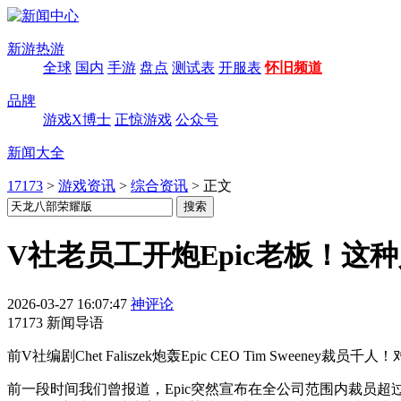
新游热游
全球
国内
手游
盘点
测试表
开服表
怀旧频道
品牌
游戏X博士
正惊游戏
公众号
新闻大全
17173
>
游戏资讯
>
综合资讯
>
正文
V社老员工开炮Epic老板！这
2026-03-27 16:07:47
神评论
17173 新闻导语
前V社编剧Chet Faliszek炮轰Epic CEO Tim Swee
前一段时间我们曾报道，Epic突然宣布在全公司范围内裁员超过