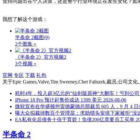
觉得问题出在个人决策，还是整个行业环境正在发生变化？如
我想了解这个游戏：
半条命 2截图
(9)
2个图集 »
《半条命 2》官方视频2
3个视频 »
官网
专区
下载
礼包
关于
Epic Games,Valve,Tim Sweeney,Chet Faliszek,裁员
耗时4年，投入超3亿元的”仙剑版原神“大翻车！亏到公
iPhone 18 Pro 预计起售价或达 1399 美元
2026-08-06
微软宣布在华盛顿州雷德蒙德总部裁员 605 人，9 月 4 
曝大众拟裁掉数百个管理层：求助猎头安排下家被拒“没
EA私有化后债务十倍于育碧！负债200亿竟要员工买单
2
半条命 2