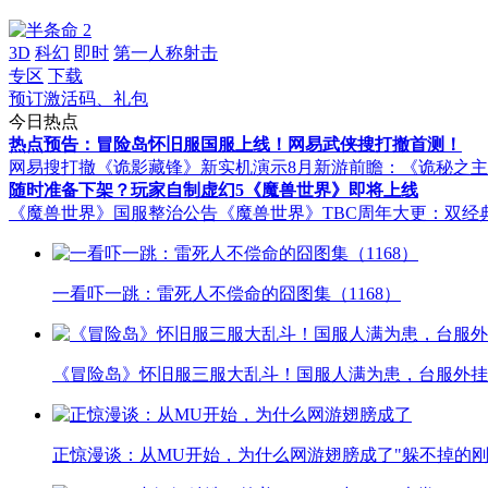
3D
科幻
即时
第一人称射击
专区
下载
预订激活码、礼包
今日热点
热点预告：冒险岛怀旧服国服上线！网易武侠搜打撤首测！
网易搜打撤《诡影藏锋》新实机演示
8月新游前瞻：《诡秘之
随时准备下架？玩家自制虚幻5《魔兽世界》即将上线
《魔兽世界》国服整治公告
《魔兽世界》TBC周年大更：双经
一看吓一跳：雷死人不偿命的囧图集（1168）
《冒险岛》怀旧服三服大乱斗！国服人满为患，台服外挂
正惊漫谈：从MU开始，为什么网游翅膀成了"躲不掉的刚