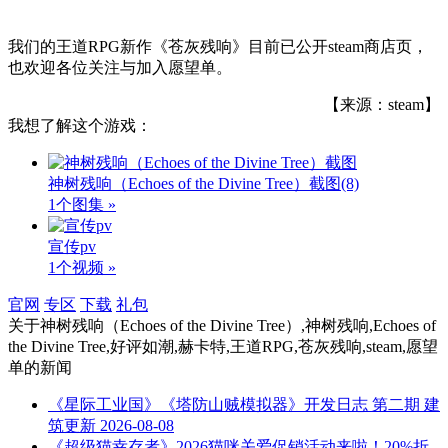
我们的王道RPG新作《苍灰残响》目前已公开steam商店页，
也欢迎各位关注与加入愿望单。
【来源：steam】
我想了解这个游戏：
神树残响（Echoes of the Divine Tree）截图
(8)
1个图集 »
宣传pv
1个视频 »
官网
专区
下载
礼包
关于
神树残响（Echoes of the Divine Tree）,神树残响,Echoes of
the Divine Tree,好评如潮,赫卡特,王道RPG,苍灰残响,steam,愿望
单
的新闻
《星际工业国》《塔防山贼模拟器》开发日志 第二期 建
筑更新
2026-08-08
《超级猫幸存者》2026猫咪关爱促销活动来啦！20%折