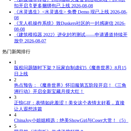
扣开启🔖更多捆绑包已上线
2026-08-08
《水灵逃生》<水灵逃生> 免费 Demo 现已上线
2026-08-
08
《无人机操作系统》致Duskers社区的一封感谢信
2026-
08-08
《建筑模拟器 2022》进化封闭测试——申请通道持续开
放中
2026-08-07
热门新闻排行
1
版权问题随时下架？玩家自制虚幻5《魔兽世界》8月15
日上线
2
热点预告：《魔兽世界》怀旧服第五阶段开启！《三角
洲行动》开启全新宝藏月摸大红！
3
正惊GIF：表情如此羞涩！美女这个表情太好看，直接
让人遐想连篇
4
ChinaJoy小姐姐精选：绝美ShowGirl与Coser大赏！（5）
5