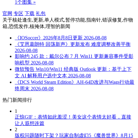
1个图集 »
官网
专区
下载
礼包
关于
核处逢生,更新,单人模式,暂停功能,指南针,错误修复,作物
箱,恐慌发作,核掩体,理智
的新闻
《IOSoccer》2026年8月8日更新
2026-08-08
《艾恩葛朗特 回荡新声》更新发布 难度调整改善平衡
2026-08-08
影响约 245 款：戴尔公布 7 月 Win11 更新兼容事件受影
响机型
2026-08-08
微软预告 Win10/Win11 经典版 Outlook 更新：基于上下
文 AI 解释用户选中文本
2026-08-08
《DCS World Steam Edition》AH-64D改进与Wags行动最
终周末
2026-08-08
热门新闻排行
1
正惊GIF：表情如此羞涩！美女这个表情太好看，直接
让人遐想连篇
2
版权问题随时下架？玩家自制虚幻5《魔兽世界》8月15