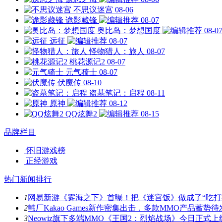
不思议迷宫
08-06
诡影藏锋
08-07
奥比岛：梦想国度
08-0
远征
08-07
怪物猎人：旅人
08-07
桃花源记2
08-07
元气骑士
08-07
伏魔传
08-10
盗墓笔记：启程
08-11
原神
08-12
QQ炫舞2
08-15
品牌栏目
怀旧游戏榜
正经游戏
热门新闻排行
1
网易新游《雾海之下》首曝！把《迷宫饭》做成了“吃打
2
韩厂Kakao Games新作密集出击，多款MMO产品蓄势待
3
Neowiz旗下多端MMO《王国2：烈焰战场》今日正式上