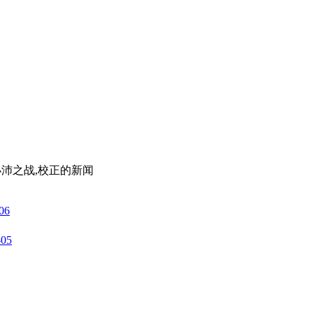
小沛之战,校正
的新闻
06
-05