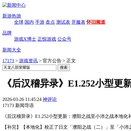
新游热游
全球
国内
手游
盘点
测试表
开服表
怀旧频道
品牌
游戏X博士
正惊游戏
公众号
新闻大全
17173
>
游戏资讯
>
官方公告
>
正文
《后汉稽异录》E1.252小型更
2026-03-26 11:45:24
神评论
17173 新闻导语
《后汉稽异录》E1.252小型更新：濮阳之战至小沛之战本地
【补完】【本地化】校正了日文「濮阳之战（二）」至「小沛