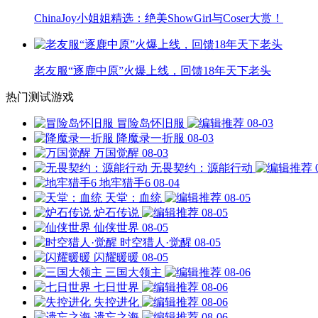
ChinaJoy小姐姐精选：绝美ShowGirl与Coser大赏！
老友服“逐鹿中原”火爆上线，回馈18年天下老头
热门测试游戏
冒险岛怀旧服
08-03
降魔录一折服
08-03
万国觉醒
08-03
无畏契约：源能行动
地牢猎手6
08-04
天堂：血统
08-05
炉石传说
08-05
仙侠世界
08-05
时空猎人·觉醒
08-05
闪耀暖暖
08-05
三国大领主
08-06
七日世界
08-06
失控进化
08-06
遗忘之海
08-06