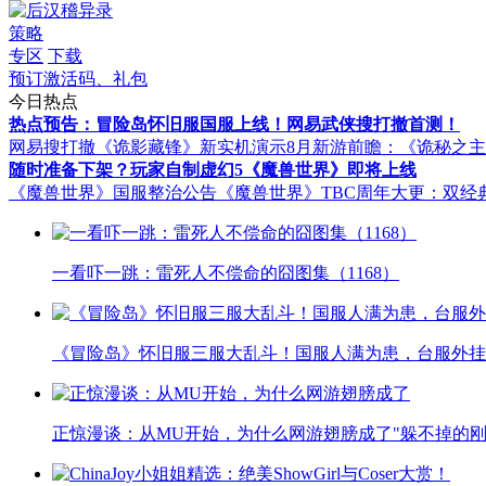
策略
专区
下载
预订激活码、礼包
今日热点
热点预告：冒险岛怀旧服国服上线！网易武侠搜打撤首测！
网易搜打撤《诡影藏锋》新实机演示
8月新游前瞻：《诡秘之
随时准备下架？玩家自制虚幻5《魔兽世界》即将上线
《魔兽世界》国服整治公告
《魔兽世界》TBC周年大更：双经
一看吓一跳：雷死人不偿命的囧图集（1168）
《冒险岛》怀旧服三服大乱斗！国服人满为患，台服外挂
正惊漫谈：从MU开始，为什么网游翅膀成了"躲不掉的刚