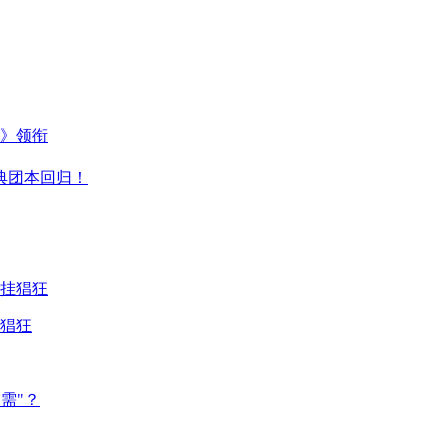
主》领衔
典团本回归！
猖狂
需"？