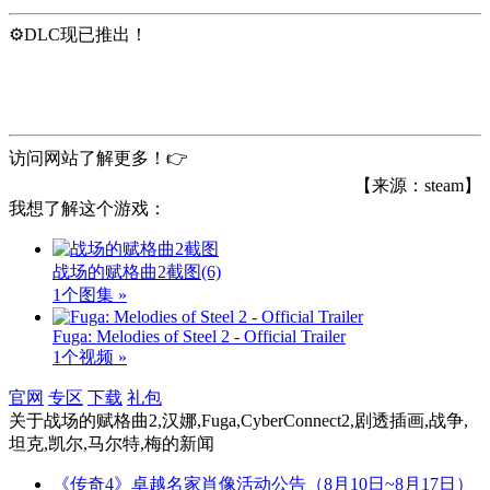
⚙️DLC现已推出！
访问网站了解更多！👉
【来源：steam】
我想了解这个游戏：
战场的赋格曲2截图
(6)
1个图集 »
Fuga: Melodies of Steel 2 - Official Trailer
1个视频 »
官网
专区
下载
礼包
关于
战场的赋格曲2,汉娜,Fuga,CyberConnect2,剧透插画,战争,
坦克,凯尔,马尔特,梅
的新闻
《传奇4》卓越名家肖像活动公告（8月10日~8月17日）