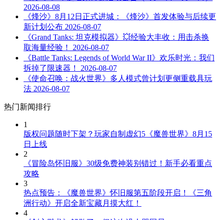
2026-08-08
《烽沙》8月12日正式进城：《烽沙》首发体验与后续更
新计划公布
2026-08-07
《Grand Tanks: 坦克模拟器》💥经验大丰收：用击杀换
取海量经验！
2026-08-07
《Battle Tanks: Legends of World War II》欢乐时光：我们
拆掉了限速器！
2026-08-07
《使命召唤：战火世界》多人模式曾计划更侧重载具玩
法
2026-08-07
热门新闻排行
1
版权问题随时下架？玩家自制虚幻5《魔兽世界》8月15
日上线
2
《冒险岛怀旧服》30级免费神装别错过！新手必看重点
攻略
3
热点预告：《魔兽世界》怀旧服第五阶段开启！《三角
洲行动》开启全新宝藏月摸大红！
4