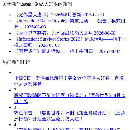
关于
新作,steam,免费,大逃杀
的新闻
《比邻星大逃杀》2026年8月更新
2026-08-08
《Infestation: Battle Royale》周末活动——狙击手模式回
归！
2026-08-08
《吸血鬼幸存者》咒术回战联动大乱斗
2026-08-08
《Infestation: Survivor Stories 2020》周末活动——狙击手
模式回归！
2026-08-08
《僵尸战争》周末活动——狙击手回归！
2026-08-07
热门新闻排行
1
正惊GIF：表情如此羞涩！美女这个表情太好看，直接
让人遐想连篇
2
版权问题随时下架？玩家自制虚幻5《魔兽世界》8月15
日上线
3
热点预告：《魔兽世界》怀旧服第五阶段开启！《三角
洲行动》开启全新宝藏月摸大红！
4