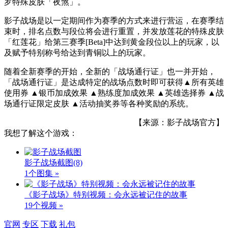
罗特殊皮肤
「
夜煞
」
。
影子战场是以一定期间作为赛季的方式来进行营运，在赛季结
束时，排名点数与段位将会进行重置，并发放莲花的特殊皮肤
「红莲花」给第三赛季[
Beta
]中达到黄金段位以上的玩家，以
及赋予特别称号给达到青铜以上的玩家。
随着全新赛季的开始，全新的「战场通行证」也一并开始，
「战场通行证」是达成特定的战场点数时即可获得▲所有英雄
使用券 ▲银币加成效果 ▲熟练度加成效果 ▲英雄选择券 ▲战
场通行证限定皮肤 ▲活动抽奖券等各种奖励的系统。
【来源：影子战场官方】
我想了解这个游戏：
影子战场截图
(8)
1个图集 »
《影子战场》特别视频：会永远被记住的故事
19个视频 »
官网
专区
下载
礼包