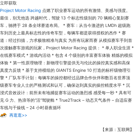
立即获取
Project Motor Racing
点燃了职业赛车运动的所有激情、美感与强度。
最佳，别无他选 跨越时代，驾驶 13 个标志性级别的 70 辆精心复刻赛
车，驰骋于 28 条全球赛道布局。 * 赛车：从当今激进的 LMDh 超级跑
车到历史上最具标志性的传奇车型，每辆车都是获得授权的杰作 * 赛
道：经过扫描，力求极致精准与真实 为所有玩家而赛 从模拟赛车手到首
次接触赛车游戏的玩家，Project Motor Racing 提供： * 单人职业生涯 *
在线赛车模式 * 游戏内活动 * 包含 4 个级别的丰富赛车体验 精炼的模拟
体验 * 第一性原理物理：新物理引擎提供无与伦比的操控真实感和高保
真度力反馈 * 基于支持模组的 GIANTS Engine 10 打造的标杆级物理引
擎 * 厂队车手计划：每辆车的操控都经过品牌合作伙伴和数百名世界顶
级赛车专业人士的严格测试和认可，确保达到真实的操控精度水平 * 沉
浸式音效设计：前所未有地捕捉赛车运动的激烈感 感受每一秒 * 具有可
见 G 力、热浪等的“活”驾驶舱 * True2Track – 动态天气条件 – 自适应赛
车线与干燥线 – 24 小时昼夜循环
再逛逛>>
【来源：互联网】