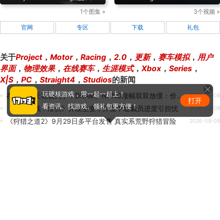
1个图集 »
3个视频 »
官网
专区
下载
礼包
关于
Project
，
Motor
，
Racing
，
2.0
，
更新
，
赛车模拟
，
用户
界面
，
物理效果
，
在线赛车
，
生涯模式
，
Xbox
，
Series
，
X|S
，
PC
，
Straight4
，
Studios
的新闻
玩硬核游戏，用一起一起上！
存储涨价天花板到了！DRAM、NAND涨幅双双放缓：价格上涨空间有限
2026-08-08
打开
看资讯、找游戏、领礼包更方便！
《穿越火线：潜伏》开发生变，开发中途裁员进度引担忧
2026-08-08
《狩猎之道2》9月29日多平台发售 真实系荒野狩猎冒险
2026-08-08
《太空工程师》版本更新 - 1.210.013 - 修复子网格跳跃碰撞与功能性Bug
2026-08-08
《建筑模拟器 2022》进化封闭测试——申请通道持续开放中
2026-08-07
热门新闻排行
1
正惊GIF：表情如此羞涩！美女这个表情太好看，直接让
人遐想连篇
2