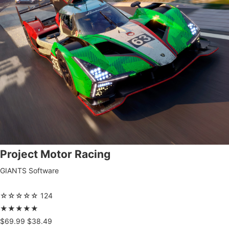
Project Motor Racing
GIANTS Software
☆
☆
☆
☆
☆
124
★
★
★
★
★
$69.99
$38.49