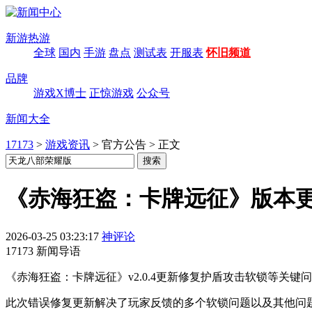
新游热游
全球
国内
手游
盘点
测试表
开服表
怀旧频道
品牌
游戏X博士
正惊游戏
公众号
新闻大全
17173
>
游戏资讯
>
官方公告
>
正文
《赤海狂盗：卡牌远征》版本更新 -
2026-03-25 03:23:17
神评论
17173 新闻导语
《赤海狂盗：卡牌远征》v2.0.4更新修复护盾攻击软锁等关
此次错误修复更新解决了玩家反馈的多个软锁问题以及其他问