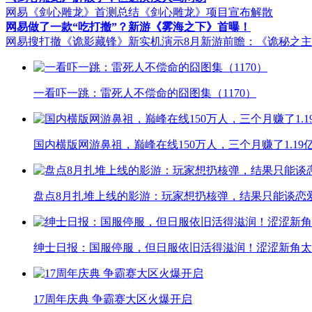
网易《剑心雕龙》首测总结
《剑心雕龙》项目宣布解散
网易做了一款“吃打撤”？新游《雾海之下》首曝！
网易搜打撤《诡影藏锋》新实机演示
8月新游前瞻：《诡秘之
一看吓一跳：雷死人不偿命的囧图集（1170）
国内横版网游鼻祖，巅峰在线150万人，三个月赚了1.19
盘点8月扎堆上线的影游：玩家想扔核弹，结果只能谈恋
绅士日报：国服停服，但日服依旧活得滋润！涩涩新角太
17周年庆典 争霸赛大区火爆开启