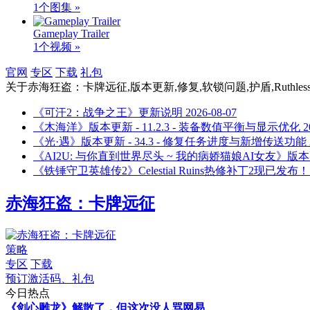
1个图集 »
Gameplay Trailer
1个视频 »
官网
专区
下载
礼包
关于
赤海狂盗：卡牌远征,版本更新,修复,软锁问题,护盾,Ruthless,Great Hunt
《可汗2：战争之王》更新说明
2026-08-07
《木海洋》版本更新 - 11.2.3 - 装备数值平衡与显示优化
2
《光·遇》版本更新 - 34.3 - 修复任务进度与新增传送功能
《AI2U: 与你直到世界尽头 ~ 我的病娇猫娘AI女友》版本更
《铁锤守卫英雄传2》Celestial Ruins热修补丁2现已发布！
赤海狂盗：卡牌远征
策略
专区
下载
预订激活码、礼包
今日热点
《剑心雕龙》解散了，但这次没人骂网易