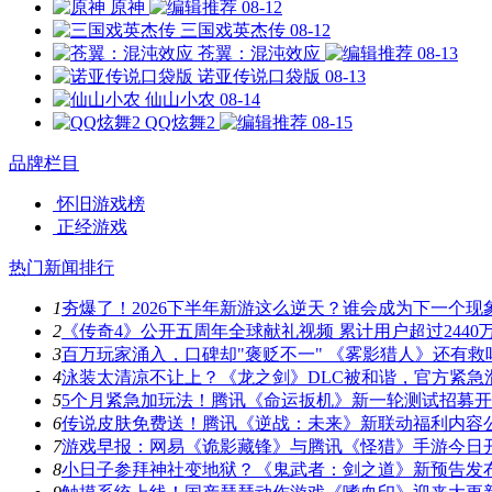
原神
08-12
三国戏英杰传
08-12
苍翼：混沌效应
08-13
诺亚传说口袋版
08-13
仙山小农
08-14
QQ炫舞2
08-15
品牌栏目
怀旧游戏榜
正经游戏
热门新闻排行
1
夯爆了！2026下半年新游这么逆天？谁会成为下一个现
2
《传奇4》公开五周年全球献礼视频 累计用户超过2440
3
百万玩家涌入，口碑却"褒贬不一" 《雾影猎人》还有救
4
泳装太清凉不让上？《龙之剑》DLC被和谐，官方紧急
5
5个月紧急加玩法！腾讯《命运扳机》新一轮测试招募
6
传说皮肤免费送！腾讯《逆战：未来》新联动福利内容
7
游戏早报：网易《诡影藏锋》与腾讯《怪猎》手游今日
8
小日子参拜神社变地狱？《鬼武者：剑之道》新预告发