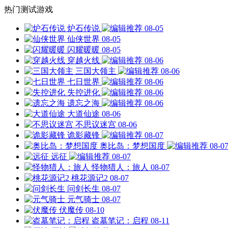
热门测试游戏
炉石传说
08-05
仙侠世界
08-05
闪耀暖暖
08-05
穿越火线
08-06
三国大领主
08-06
七日世界
08-06
失控进化
08-06
遗忘之海
08-06
大道仙途
08-06
不思议迷宫
08-06
诡影藏锋
08-07
奥比岛：梦想国度
08-0
远征
08-07
怪物猎人：旅人
08-07
桃花源记2
08-07
问剑长生
08-07
元气骑士
08-07
伏魔传
08-10
盗墓笔记：启程
08-11