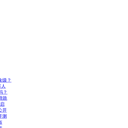
象级？
万人
吗？
滑跪
开启
公开
开测
布