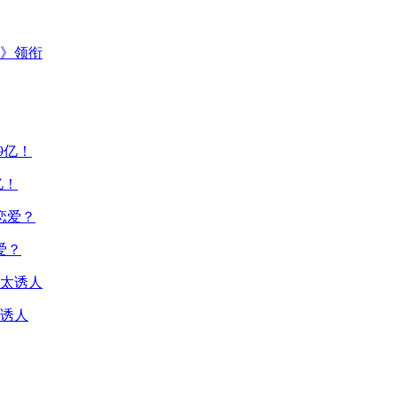
主》领衔
亿！
爱？
诱人