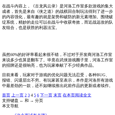
在战斗内容上，《古龙风云录》是河洛工作室多款游戏的集大
成者，首先是来自《侠之道》的战棋回合制玩法得到了进一步
的内容强化，最有趣的就是架势和破防的新元素增加。围绕破
绽系统，精妙的走位可以在战斗中收获奇效，而近战远攻的队
友组合，也是获胜的利器法宝。
虽然
60%
的好评率看起来很不错，不过对于开发商河洛工作室
来说多少也算是翻车了。毕竟在武侠游戏圈子里，河洛工作室
的招牌还是很响亮，也为玩家奉献了不少经典作品。
目前来看，玩家对于游戏的优化问题无法忍受，各种
BUG
、
报错、闪退层出不穷。有玩家甚至表示，本作是河洛所有游戏
中最差劲的一款，还不如继续推出此前作品的更新或者续作。
首页
上一页
2
3
4
5
6
下一页
末页
在本页阅读全文
支持键盘 ← 和 → 分页
本文导航