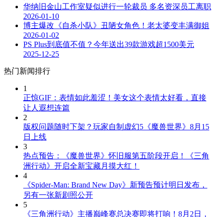
华纳旧金山工作室疑似进行一轮裁员 多名资深员工离职
2026-01-10
博主爆改《自杀小队》丑陋女角色！老太婆变丰满御姐
2026-01-02
PS Plus到底值不值？今年送出39款游戏超1500美元
2025-12-25
热门新闻排行
1
正惊GIF：表情如此羞涩！美女这个表情太好看，直接
让人遐想连篇
2
版权问题随时下架？玩家自制虚幻5《魔兽世界》8月15
日上线
3
热点预告：《魔兽世界》怀旧服第五阶段开启！《三角
洲行动》开启全新宝藏月摸大红！
4
《Spider-Man: Brand New Day》新预告预计明日发布，
另有一张新剧照公开
5
《三角洲行动》主播巅峰赛总决赛即将打响！8月2日，