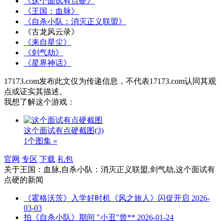
《这个面试有点硬》
《王国：血脉》
《自杀小队：消灭正义联盟》
《古龙风云录》
《来自星尘》
《剑气劫》
《星界神话》
17173.com发布此文仅为传递信息，不代表17173.com认同其观
点或证实其描述。
我想了解这个游戏：
这个面试有点硬截图
(3)
1个图集 »
官网
专区
下载
礼包
关于
王国：血脉,自杀小队：消灭正义联盟,剑气劫,这个面试有
点硬
的新闻
《霍格沃茨》入学好时机《风之旅人》闪促开启
2026-
03-03
拍《自杀小队》期间 "小丑"曾**
2026-01-24