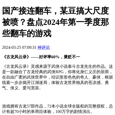
国产接连翻车，某豆搞大尺度
被喷？盘点2024年第一季度那
些翻车的游戏
2024-03-25 07:00:31
神评论
《古龙风云录》——好评率
60%
，褒贬不一
《古龙风云录》灵感来源于武侠小说泰斗古龙先生的作品。这
是一款融合了古龙经典的武侠
RPG
，你将化身仁义庄的辰雨，
在自由广袤的武侠世界中，结识形形色色的奇人、豪侠，根据
线索一步步揭开江湖迷局，体验古龙世界独具的苍凉感、勇
气、侠义、爱与宽容。
游戏拥有古龙
57
部作品，
72
本小说全球全版权的完整授权，总
计有超
70
小时的单周目体验，
100
万字的剧情演出。