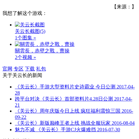
【来源：】
我想了解这个游戏：
关云长截图
(5)
1个图集 »
關雲長，赤壁之戰，曹操
2个视频 »
官网
专区
下载
礼包
关于
关云长
的新闻
《关云长》手游大型资料片史诗霸业 今日公测
2017-04-
28
跨平台对决《关云长》首部资料片4.28日公测
2017-04-
21
《关云长》周年庆版今日上线 疯狂福利震惊三国
2016-
09-22
《关云长》新版巅峰王者上线 挑战全服玩家
2016-08-04
魅力不减 《关云长》手游CJ火爆难挡
2016-07-30