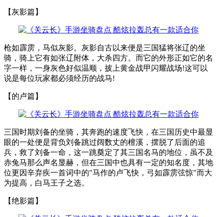
【灰影篇】
枪如霹雳，马似灰影。灰影自古以来便是三国猛将张辽的坐
骑，骑上它有如张辽附体，大杀四方。而它的外形正如它的名
字一样，一身灰色好似温顺，披上黄金战甲闪耀战场!这可以
说是每位玩家都必须经历的战马!
【的卢篇】
三国时期刘备的坐骑，其奔跑的速度飞快，在三国历史中最显
眼的一处便是背负刘备跳过阔数丈的檀溪，摆脱了后面的追
兵，救了刘备一命，这一跳奠定了其三国名马的地位，虽不及
赤兔马那么声名显赫，但在三国中也具有一定的知名度，其地
位更因辛弃疾一首词中的"马作的卢飞快，弓如霹雳弦惊"而大
为提高，白马王子之选。
【绝影篇】