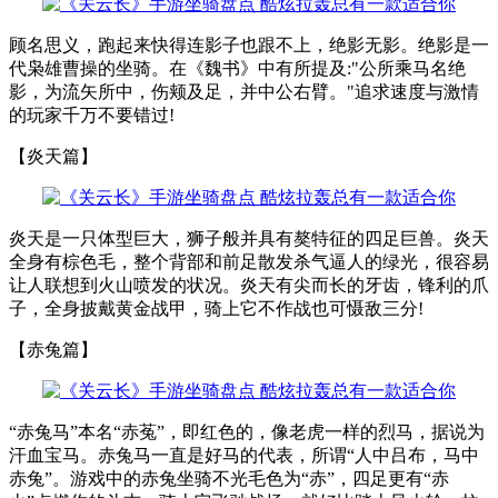
顾名思义，跑起来快得连影子也跟不上，绝影无影。绝影是一
代枭雄曹操的坐骑。在《魏书》中有所提及:"公所乘马名绝
影，为流矢所中，伤颊及足，并中公右臂。"追求速度与激情
的玩家千万不要错过!
【炎天篇】
炎天是一只体型巨大，狮子般并具有獒特征的四足巨兽。炎天
全身有棕色毛，整个背部和前足散发杀气逼人的绿光，很容易
让人联想到火山喷发的状况。炎天有尖而长的牙齿，锋利的爪
子，全身披戴黄金战甲，骑上它不作战也可慑敌三分!
【赤兔篇】
“赤兔马”本名“赤菟”，即红色的，像老虎一样的烈马，据说为
汗血宝马。赤兔马一直是好马的代表，所谓“人中吕布，马中
赤兔”。游戏中的赤兔坐骑不光毛色为“赤”，四足更有“赤