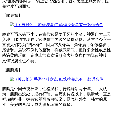
火”点燃你的斗志，骑上它飞驰战场，就好比踏上风火轮，拉
轰程度可想而知!
【麋鹿篇】
麋鹿可谓来头不小，在古代它是姜子牙的坐骑，神通广大上天
入地，哪怕在现在，它也是世界级的珍稀动物。从古至今它一
直被人们称为“四不像”，因为它头像马，角像鹿，颈像骆驼，
尾像驴。虽说不像其他坐骑一样威武霸气，但许多女性或是性
格温柔的玩家一定也非常喜欢温顺高大的麋鹿作为逛街神骑，
更何况属性也不弱。
【麒麟篇】
麒麟是中国传统神兽，性格温和，传说能活两千年。古人认
为，麒麟出没处，必有祥瑞。自历史传说以来，麒麟就一直是
祥瑞的征兆，拥有它即可所向披靡，霸气的外表，强大的属
性，美好的夙愿，成为很多玩家的选择。