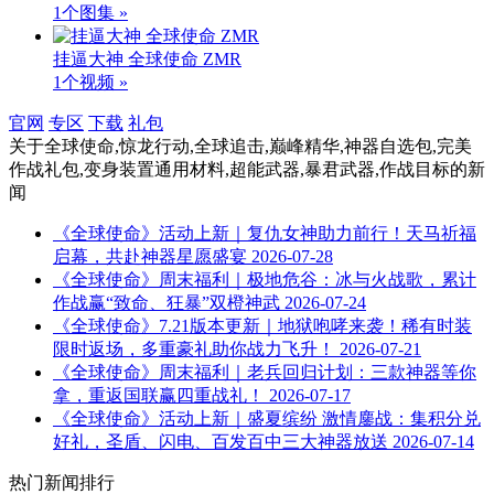
1个图集 »
挂逼大神 全球使命 ZMR
1个视频 »
官网
专区
下载
礼包
关于
全球使命,惊龙行动,全球追击,巅峰精华,神器自选包,完美
作战礼包,变身装置通用材料,超能武器,暴君武器,作战目标
的新
闻
《全球使命》活动上新｜复仇女神助力前行！天马祈福
启幕，共赴神器星愿盛宴
2026-07-28
《全球使命》周末福利｜极地危谷：冰与火战歌，累计
作战赢“致命、狂暴”双橙神武
2026-07-24
《全球使命》7.21版本更新｜地狱咆哮来袭！稀有时装
限时返场，多重豪礼助你战力飞升！
2026-07-21
《全球使命》周末福利｜老兵回归计划：三款神器等你
拿，重返国联赢四重战礼！
2026-07-17
《全球使命》活动上新｜盛夏缤纷 激情鏖战：集积分兑
好礼，圣盾、闪电、百发百中三大神器放送
2026-07-14
热门新闻排行