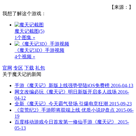
【来源：】
我想了解这个游戏：
魔天记截图
(5)
1个图集 »
《魔天记3D》手游视频
4个视频 »
官网
专区
下载
礼包
关于
魔天记
的新闻
手游《魔天记》新版上线强势登陆iOS免费榜
2016-04-13
网文改编必玩《魔天记》明日新版开启多人战场
2016-
04-12
全新《魔天记》今天霸气登场 引爆电竞狂潮
2015-09-23
《蛮荒纪2》手游即将双端上线 优质小说IP盘点
2015-06-
19
百度移动游戏今日首发第一修仙手游《魔天记》
2015-
05-13