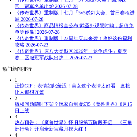
官！冠军名单出炉
2026-07-28
《传奇世界》重制版丨七月「5v5试剑大会」首日赛程进
展
2026-07-28
《传奇世界》商品情报全公布!武圣外观限时购，超值免
单等你赢!
2026-07-28
《传奇世界》重制版丨23周年庆典来袭！收好这份福利
攻略
2026-07-23
《传奇世界》原八大类型区2026年「龙争虎斗」夏季
赛，区服冠军战队出炉！
2026-07-23
热门新闻排行
1
正惊GIF：表情如此羞涩！美女这个表情太好看，直接
让人遐想连篇
2
版权问题随时下架？玩家自制虚幻5《魔兽世界》8月15
日上线
3
热点预告：《魔兽世界》怀旧服第五阶段开启！《三角
洲行动》开启全新宝藏月摸大红！
4