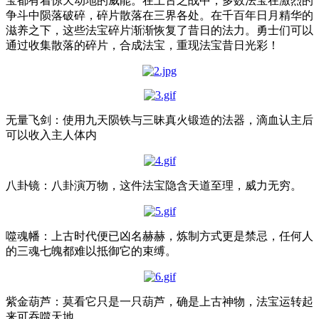
宝都有着惊天动地的威能。在上古之战中，多数法宝在激烈的
争斗中陨落破碎，碎片散落在三界各处。在千百年日月精华的
滋养之下，这些法宝碎片渐渐恢复了昔日的法力。勇士们可以
通过收集散落的碎片，合成法宝，重现法宝昔日光彩！
无量飞剑：使用九天陨铁与三昧真火锻造的法器，滴血认主后
可以收入主人体内
八卦镜：八卦演万物，这件法宝隐含天道至理，威力无穷。
噬魂幡：上古时代便已凶名赫赫，炼制方式更是禁忌，任何人
的三魂七魄都难以抵御它的束缚。
紫金葫芦：莫看它只是一只葫芦，确是上古神物，法宝运转起
来可吞噬天地。