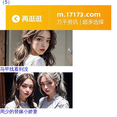
（5）
马甲线看到没
周少的替嫁小娇妻