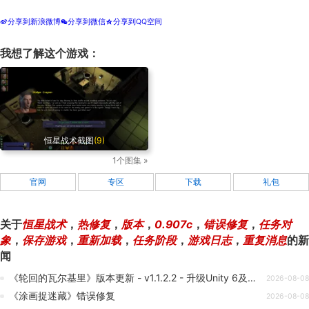
分享到新浪微博
分享到微信
分享到QQ空间
t
w
z
我想了解这个游戏：
恒星战术截图
(9)
1个图集 »
官网
专区
下载
礼包
关于
恒星战术
，
热修复
，
版本
，
0.907c
，
错误修复
，
任务对
象
，
保存游戏
，
重新加载
，
任务阶段
，
游戏日志
，
重复消息
的新
闻
《轮回的瓦尔基里》版本更新 - v1.1.2.2 - 升级Unity 6及多项修复
2026-08-08
《涂画捉迷藏》错误修复
2026-08-08