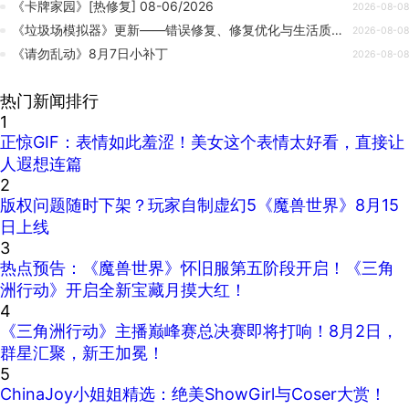
《卡牌家园》[热修复] 08-06/2026
2026-08-08
《垃圾场模拟器》更新——错误修复、修复优化与生活质量提升
2026-08-08
《请勿乱动》8月7日小补丁
2026-08-08
热门新闻排行
1
正惊GIF：表情如此羞涩！美女这个表情太好看，直接让
人遐想连篇
2
版权问题随时下架？玩家自制虚幻5《魔兽世界》8月15
日上线
3
热点预告：《魔兽世界》怀旧服第五阶段开启！《三角
洲行动》开启全新宝藏月摸大红！
4
《三角洲行动》主播巅峰赛总决赛即将打响！8月2日，
群星汇聚，新王加冕！
5
ChinaJoy小姐姐精选：绝美ShowGirl与Coser大赏！