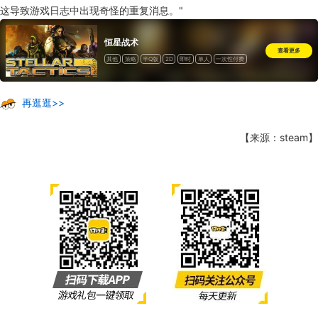
这导致游戏日志中出现奇怪的重复消息。"
恒星战术
查看更多
其他
策略
半Q版
2D
即时
单人
一次性付费
再逛逛>>
【来源：steam】