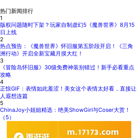
关于
真人互动影像
，
美女影游
，
沉浸式
，
恋爱游戏
，
职场悬疑
，
古装情感
，
喜剧游戏
，
格斗游戏
，
Steam
，
选择分支
，
2026年
热门真人互动影游推荐
，
美女影游沉浸式体验攻略
的新闻
《控制：共振》13分钟试玩 四面八方的火车有点酷
2026-08-09
《真人快打11》导演不确定是否回归执导第三部，目前《真人快打11 3》仍前途未卜
2026-08-09
《Warriors & Castles》Beta测试即将开启！
2026-08-09
《爆发新噩梦》TAILBREAK现已登陆Steam、PS5及XBOX平台！
2026-08-09
《巫智学院》喜欢《巫智学院》吗？欢迎在 Steam 上留下评价！💙
2026-08-09
热门新闻排行
1
版权问题随时下架？玩家自制虚幻5《魔兽世界》8月15
日上线
2
热点预告：《魔兽世界》怀旧服第五阶段开启！《三角
洲行动》开启全新宝藏月摸大红！
3
《冒险岛怀旧服》30级免费神装别错过！新手必看重点