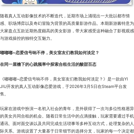
随着真人互动影像技术的不断迭代，近期市场上涌现出一大批以都市情
感、职场博弈以及奇幻冒险为背景的高质量影游作品。本期新游酱特意为
大家盘点五款近期热度颇高的美女影游，带大家感受这种融合了影视观感
与游戏操控的独特交互魅力。
嘟嘟嘟
~
恋爱信号响不停，美女室友们教我如何淡定？
在同一屋檐下的心跳频率中探索合租生活的酸甜百态
《嘟嘟嘟
~
恋爱信号响不停，美女室友们教我如何淡定？》是一款由
YI
JIU
开发的真人互动影像恋爱游戏，于
2026
年
3
月
5
日在
Steam
平台发
售。
玩家在游戏中扮演一名初入社会的青年，意外获得了一次与多位性格迥异
的美女共同合租的机会。随着日常生活中的点滴接触，玩家需要通过手机
通讯、面对面交谈以及共同完成生活琐事等多种互动方式，处理复杂的人
际关系。游戏设置了大量基于日常细节的选择分支，玩家的每一个决定都