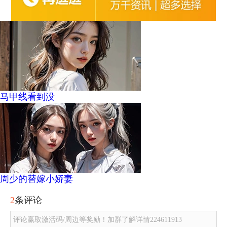
攻略
4
正惊GIF：表情如此羞涩！美女这个表情太好看，直接让
人遐想连篇
5
ChinaJoy小姐姐精选：绝美ShowGirl与Coser大赏！
（5）
马甲线看到没