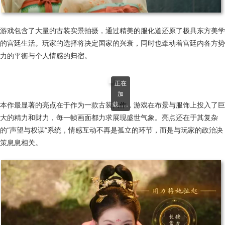
游戏包含了大量的古装实景拍摄，通过精美的服化道还原了极具东方美学
的宫廷生活。玩家的选择将决定国家的兴衰，同时也牵动着宫廷内各方势
力的平衡与个人情感的归宿。
正在加载……
本作最显著的亮点在于作为一款古装大作，游戏在布景与服饰上投入了巨