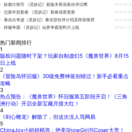
妖都大祭司 《灵妖记》新版本再添新伙伴沉鹰
2018-03-16
过新年贺新春 《灵妖记》新春场景更新
2018-02-08
暴击出奇迹《灵妖记》暴击型伙伴介绍及阵容推荐
2018-02-06
跨服争霸 《灵妖记》仙界争霸资料片上线
2018-01-31
热门新闻排行
1
版权问题随时下架？玩家自制虚幻5《魔兽世界》8月15
日上线
2
《冒险岛怀旧服》30级免费神装别错过！新手必看重点
攻略
3
热点预告：《魔兽世界》怀旧服第五阶段开启！《三角
洲行动》开启全新宝藏月摸大红！
4
《剑心雕龙》解散了，但这次没人骂网易
5
ChinaJoy小姐姐精选：绝美ShowGirl与Coser大赏！