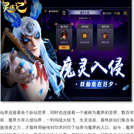
仙界连接着各个妖仙世界，同时也连接着一个被称为魔界的异界。数百年
前，魔界大举入侵仙界，一时间战火纷飞、生灵涂炭。最终妖仙们集合各
族强者之力，才最终用秘传封印术封印了仙界与魔界的入口。如今，魔界