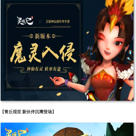
【青丘现世 新伙伴沉鹰登场】