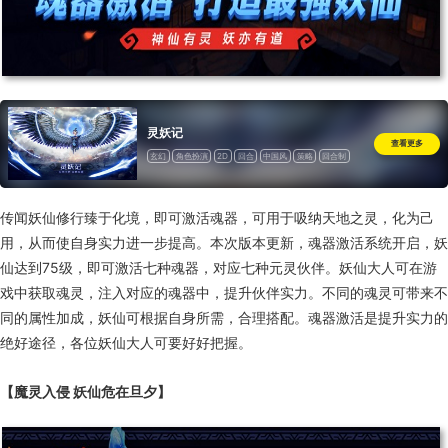
灵妖记
查看更多
玄幻
角色扮演
2D
回合
中国风
策略
回合制
传闻妖仙修行臻于化境，即可激活魂器，可用于吸纳天地之灵，化为己
用，从而使自身实力进一步提高。本次版本更新，魂器激活系统开启，妖
仙达到75级，即可激活七种魂器，对应七种元灵伙伴。妖仙大人可在游
戏中获取魂灵，注入对应的魂器中，提升伙伴实力。不同的魂灵可带来不
同的属性加成，妖仙可根据自身所需，合理搭配。魂器激活是提升实力的
绝好途径，各位妖仙大人可要好好把握。
【魔灵入侵 妖仙危在旦夕】