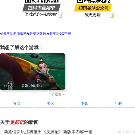
分享到新浪微博
分享到微信
分享到QQ空间
t
w
z
我想了解这个游戏：
灵妖记截图
(5)
1个图集 »
官网
专区
下载
礼包
关于
灵妖记
的新闻
新剧情新玩法将推出《灵妖记》新版本内容一览
2018-03-21