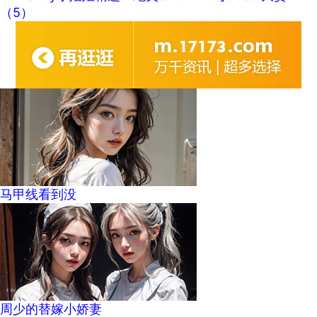
（5）
马甲线看到没
周少的替嫁小娇妻