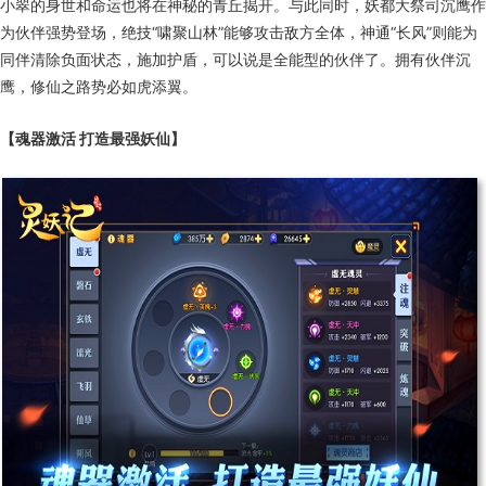
小翠的身世和命运也将在神秘的青丘揭开。与此同时，妖都大祭司沉鹰作
为伙伴强势登场，绝技“啸聚山林”能够攻击敌方全体，神通“长风”则能为
同伴清除负面状态，施加护盾，可以说是全能型的伙伴了。拥有伙伴沉
鹰，修仙之路势必如虎添翼。
【魂器激活 打造最强妖仙】