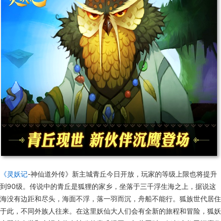
《灵妖记
-神仙道外传》新主城青丘今日开放，玩家的等级上限也将提升
到90级。传说中的青丘是狐狸的家乡，坐落于三千浮生海之上，据说这
海没有边距和尽头，海面不浮，落一羽而沉，舟船不能行。狐族世代居住
于此，不同外族人往来。在这里妖仙大人们会有全新的旅程和冒险，狐妖