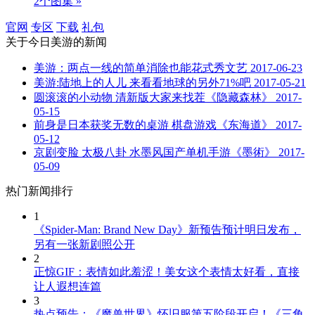
2个图集 »
官网
专区
下载
礼包
关于
今日美游
的新闻
美游：两点一线的简单消除也能花式秀文艺
2017-06-23
美游:陆地上的人儿 来看看地球的另外71%吧
2017-05-21
圆滚滚的小动物 清新版大家来找茬《隐藏森林》
2017-
05-15
前身是日本获奖无数的桌游 棋盘游戏《东海道》
2017-
05-12
京剧变脸 太极八卦 水墨风国产单机手游《墨術》
2017-
05-09
热门新闻排行
1
《Spider-Man: Brand New Day》新预告预计明日发布，
另有一张新剧照公开
2
正惊GIF：表情如此羞涩！美女这个表情太好看，直接
让人遐想连篇
3
热点预告：《魔兽世界》怀旧服第五阶段开启！《三角