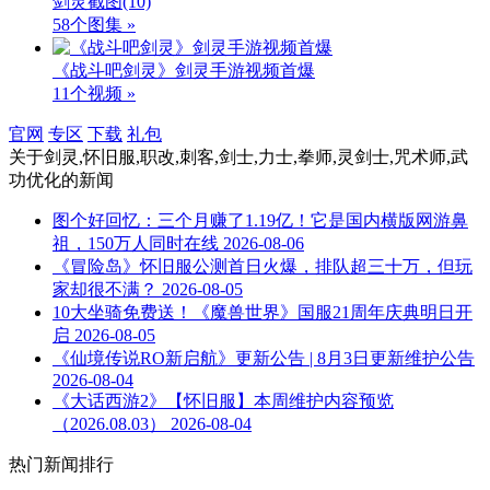
剑灵截图
(10)
58个图集 »
《战斗吧剑灵》剑灵手游视频首爆
11个视频 »
官网
专区
下载
礼包
关于
剑灵,怀旧服,职改,刺客,剑士,力士,拳师,灵剑士,咒术师,武
功优化
的新闻
图个好回忆：三个月赚了1.19亿！它是国内横版网游鼻
祖，150万人同时在线
2026-08-06
《冒险岛》怀旧服公测首日火爆，排队超三十万，但玩
家却很不满？
2026-08-05
10大坐骑免费送！《魔兽世界》国服21周年庆典明日开
启
2026-08-05
《仙境传说RO新启航》更新公告 | 8月3日更新维护公告
2026-08-04
《大话西游2》【怀旧服】本周维护内容预览
（2026.08.03）
2026-08-04
热门新闻排行