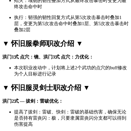
殆灭：域韧的韧性叠加方式从最终攻击暴击时变更为最
终攻击命中时
执行：韧强的韧性回复方式从第5次攻击暴击时叠加1
层，变更为第5次攻击命中时叠加1层、第5次攻击暴击时
叠加2层
▼ 怀旧服拳师职改介绍 ▼
洪门1式 点穴：镜、洪门3式 点穴：力优化：
本次职业改动中，计划将上述2个武功的点穴的buff修改
为个人目标进行记录
▼ 怀旧服灵剑士职改介绍 ▼
洪门2式 — 拔剑：雷破优化：
提高了拔剑：雷破、快剑：雷破的基础伤害，确保无论
是否持有雷炎闪：极，只要隶属雷炎闪分支都可以得到
伤害提高