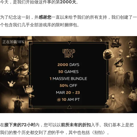
今天，是我们开始做这件事的第
2000天
。
为了纪念这一刻，并
感谢您
一直以来给予我们的所有支持，我们创建了一
个包含我们几乎全部游戏库的限时捆绑包。
正在加载18%
在
接下来的72小时
内，您可以以
前所未有的折扣
入手。我们基本上是把
我们的整个历史都交到了
您
的手中，其中也包括《别怕》。