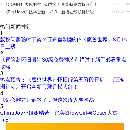
《COGEN: 大凤羽空与刻之剑》夏季特惠六折开启！
2026-08-09
《Big Hops》版本更新 - v1.0 - 新增在线联机功能
2026-08-09
热门新闻排行
1
版权问题随时下架？玩家自制虚幻5《魔兽世界》8月15
日上线
2
《冒险岛怀旧服》30级免费神装别错过！新手必看重点
攻略
3
热点预告：《魔兽世界》怀旧服第五阶段开启！《三角
洲行动》开启全新宝藏月摸大红！
4
《剑心雕龙》解散了，但这次没人骂网易
5
ChinaJoy小姐姐精选：绝美ShowGirl与Coser大赏！
（5）