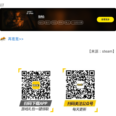
///
别怕
查看更多
现代
格斗
写实
即时
单人
一次性付费
再逛逛>>
【来源：steam】