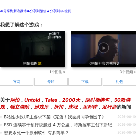
分享到新浪微博
分享到微信
分享到QQ空间
t
w
z
我想了解这个游戏：
别怕截图
(9)
《别怕》官方视频3
1个图集 »
3个视频 »
官网
专区
下载
礼包
关于
别怕
，
Untold
，
Tales
，
2000天
，
限时捆绑包
，
50款游
戏
，
独立游戏
，
游戏库
，
折扣
，
庆祝
，
里程碑
，
发行商
的新闻
B站性少数UP主要求下架《完蛋！我被男同学包围了》
2026-08-10
FSD 连续零干预行驶超过 4 万公里，特斯拉车主创下新纪录
2026-08-10
想要杀死一个原创软件 有多简单？
2026-08-10