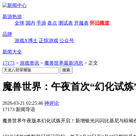
新游热游
全球
国内
手游
盘点
测试表
开服表
怀旧频道
品牌
游戏X博士
正惊游戏
公众号
新闻大全
17173
>
游戏资讯
>
魔兽世界最新消息
>
正文
魔兽世界：午夜首次“幻化试炼
2026-03-21 02:25:46
神评论
17173 新闻导语
魔兽世界午夜版本幻化试炼开启！新增银光闪闪比基尼与棕褐色