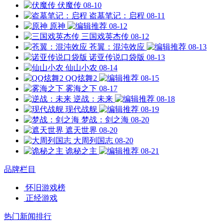
伏魔传
08-10
盗墓笔记：启程
08-11
原神
08-12
三国戏英杰传
08-12
苍翼：混沌效应
08-13
诺亚传说口袋版
08-13
仙山小农
08-14
QQ炫舞2
08-15
雾海之下
08-17
逆战：未来
08-18
现代战舰
08-19
梦战：剑之海
08-20
遮天世界
08-20
大周列国志
08-20
诡秘之主
08-21
品牌栏目
怀旧游戏榜
正经游戏
热门新闻排行