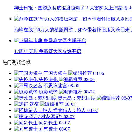
绅士日报：国游泳装皮涩度拉爆了！大雷熟女上演蒙眼pla
巅峰在线150万人的横版网游，如今带着怀旧服又杀回来
17周年庆典 争霸赛大区火爆开启
热门测试游戏
三国大领主
08-06
失控进化
08-06
不思议迷宫
08-06
诡影藏锋
08-07
奥比岛：梦想国度
08-0
远征
08-07
怪物猎人：旅人
08-07
桃花源记2
08-07
问剑长生
08-07
元气骑士
08-07