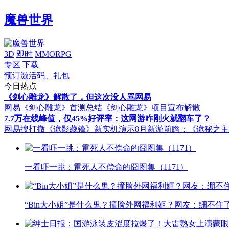
魔兽世界
3D
即时
MMORPG
专区
下载
预订激活码、礼包
今日热点
《剑心雕龙》解散了，但这次没人骂网易
网易《剑心雕龙》首测总结
《剑心雕龙》项目宣布解散
7.7万在线峰值，仅45%好评率：这网游咋刚火就翻车了？
网易搜打撤《诡影藏锋》新实机演示
8月新游前瞻：《诡秘之
一看吓一跳：雷死人不偿命的囧图集（1171）
“Bin大小姐”是什么鬼？撞脸外网福利姬？网友：绷不住