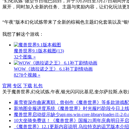
“幻化试炼”微型节日现已回归，并于3月20日至3月27日
展开，同时加入全新的任务、主题与奖励内容，让幻化玩法更
“午夜”版本幻化试炼带来了全新的棕褐色主题幻化套装以及“
我想了解这个游戏：
魔兽世界9.1版本截图
(13)
32个图集 »
WOW《德拉诺之王》 6.1补丁剧情动画
8278个视频 »
官网
专区
下载
礼包
关于
魔兽世界,幻化试炼,午夜,银光闪闪比基尼,奎尔萨拉斯,永歌
暴雪资深作曲家离职，曾创作《魔兽世界》等多款游戏配
新地图全服进度系统《魔兽世界》时光服P5阶段今日上
魔兽世界启动提示缺少api-ms-win-core-libraryloader-l1
10大坐骑免费送！《魔兽世界》国服21周年庆典明日开启
《魔兽世界》12.1更新内容说明 乌拉特克的诅咒版本介绍