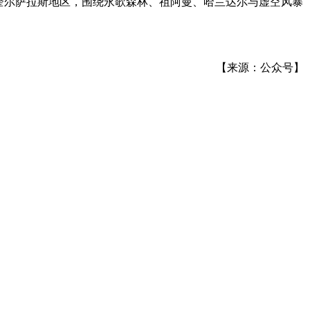
至奎尔萨拉斯地区，围绕永歌森林、祖阿曼、哈兰达尔与虚空风暴
【来源：公众号】