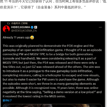
然 11 年后的今天它已经获得了认同，但当时网上有很多负面评价说：‘低
价卖演示？’，它获得了《合金装备》系列中最低的评分。”