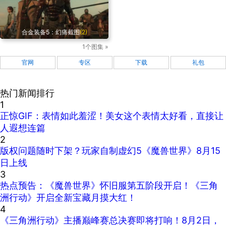
合金装备5：幻痛截图
(2)
1个图集 »
官网
专区
下载
礼包
热门新闻排行
1
正惊GIF：表情如此羞涩！美女这个表情太好看，直接让
人遐想连篇
2
版权问题随时下架？玩家自制虚幻5《魔兽世界》8月15
日上线
3
热点预告：《魔兽世界》怀旧服第五阶段开启！《三角
洲行动》开启全新宝藏月摸大红！
4
《三角洲行动》主播巅峰赛总决赛即将打响！8月2日，