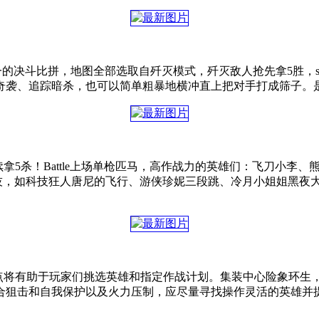
进行一对一的决斗比拼，地图全部选取自歼灭模式，歼灭敌人抢先拿5胜
奇袭、追踪暗杀，也可以简单粗暴地横冲直上把对手打成筛子。
续拿5杀！Battle上场单枪匹马，高作战力的英雄们：飞刀小
技，如科技狂人唐尼的飞行、游侠珍妮三段跳、冷月小姐姐黑夜大
特点将有助于玩家们挑选英雄和指定作战计划。集装中心险象环
合狙击和自我保护以及火力压制，应尽量寻找操作灵活的英雄并