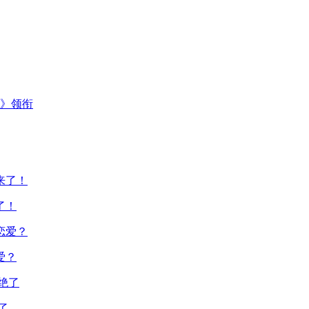
主》领衔
了！
爱？
了