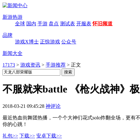
新游热游
全球
国内
手游
盘点
测试表
开服表
怀旧频道
品牌
游戏X博士
正惊游戏
公众号
新闻大全
17173
>
游戏资讯
>
手游推荐
>
正文
不服就来battle 《枪火战神》极
2018-03-21 09:45:28
神评论
最近热血街舞团热播，一个个大神们花式solo炸翻全场，更有不服
你的心跳！
礼包>>
下载>>
安卓下载>>