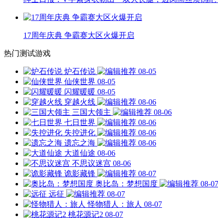
17周年庆典 争霸赛大区火爆开启
热门测试游戏
炉石传说
08-05
仙侠世界
08-05
闪耀暖暖
08-05
穿越火线
08-06
三国大领主
08-06
七日世界
08-06
失控进化
08-06
遗忘之海
08-06
大道仙途
08-06
不思议迷宫
08-06
诡影藏锋
08-07
奥比岛：梦想国度
08-0
远征
08-07
怪物猎人：旅人
08-07
桃花源记2
08-07