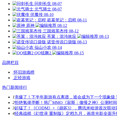
问剑长生
08-07
元气骑士
08-07
伏魔传
08-10
盗墓笔记：启程
08-11
原神
08-12
三国戏英杰传
08-12
苍翼：混沌效应
08-13
诺亚传说口袋版
08-13
仙山小农
08-14
QQ炫舞2
08-15
品牌栏目
怀旧游戏榜
正经游戏
热门新闻排行
1
夯爆了！下半年新游有点离谱，谁会成为下一个现象级
2
拒绝氪佬垄断！韩厂MMO《宙斯：傲慢之神》公测时
3
起猛了！《CODM》×《崩坏3》，腾讯米哈游首次联动
4
经典战棋《幻世录 重制版》定档九月，画质光影全面升