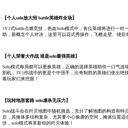
【个人solo放大招 battle英雄炸全场】
1V1式battle点燃竞技，热血Solo模式中，各位英雄将
助，新概念个人对决，这里可以花式秀操作：飞檐走壁、绕后
【个人荣誉大作战 谁是solo最强英雄】
Solo模式每局都可以更换英雄，正确的选择英雄助你一口气连
割机，1V1作战中的更是个中强手，出奇制胜的英雄们使出绝
着玩家们来挖掘！
【玩转地形套路 solo虐杀无压力】
Solo战斗会在歼灭地图中随机挑选，充分了解地图的构造和
后，其掩体多结构复杂，尤其要小心偷袭的空间，掩体位置适
伏，solo模式将革新你的歼灭体验！