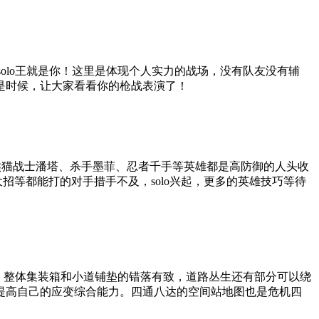
，solo王就是你！这里是体现个人实力的战场，没有队友没有辅
是时候，让大家看看你的枪战表演了！
李、熊猫战士潘塔、杀手墨菲、忍者千手等英雄都是高防御的人头收
招等都能打的对手措手不及，solo兴起，更多的英雄技巧等待
生，整体集装箱和小道铺垫的错落有致，道路丛生还有部分可以绕
提高自己的应变综合能力。四通八达的空间站地图也是危机四