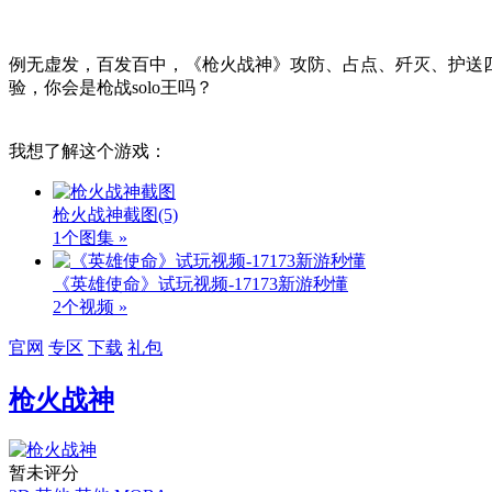
例无虚发，百发百中，《枪火战神》攻防、占点、歼灭、护送四
验，你会是枪战solo王吗？
我想了解这个游戏：
枪火战神截图
(5)
1个图集 »
《英雄使命》试玩视频-17173新游秒懂
2个视频 »
官网
专区
下载
礼包
枪火战神
暂未评分