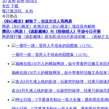
3D
其他
其他
MOBA
专区
下载
预订激活码、礼包
今日热点
《剑心雕龙》解散了，但这次没人骂网易
网易《剑心雕龙》首测总结
《剑心雕龙》项目宣布解散
腾讯VS网易！《诡影藏锋》与《怪物猎人》手游今日开测
网易搜打撤《诡影藏锋》新实机演示
8月新游前瞻：《诡秘之
一看吓一跳：雷死人不偿命的囧图集（1170）
巅峰在线150万人的横版网游，如今带着怀旧服又杀回来
盘点8月扎堆上线的影游：玩家想扔核弹，结果只能谈恋
绅士日报：V字紧身衣勒出一双大长腿，透肉黑丝质感绝