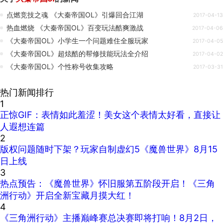
点燃竞技之魂 《大秦帝国OL》引爆回合江湖
2017-04-13
热血燃烧 《大秦帝国OL》百变玩法酷爽激战
2017-04-06
《大秦帝国OL》小学生一个问题难住全服玩家
2017-04-05
《大秦帝国OL》超炫酷的帮修技能玩法全介绍
2017-04-02
《大秦帝国OL》个性称号收集攻略
2017-03-31
热门新闻排行
1
正惊GIF：表情如此羞涩！美女这个表情太好看，直接让
人遐想连篇
2
版权问题随时下架？玩家自制虚幻5《魔兽世界》8月15
日上线
3
热点预告：《魔兽世界》怀旧服第五阶段开启！《三角
洲行动》开启全新宝藏月摸大红！
4
《三角洲行动》主播巅峰赛总决赛即将打响！8月2日，