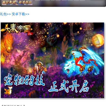
热门
回合
道具收费
礼包>>
安卓下载>>