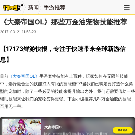
新闻
手游推荐
《大秦帝国OL》那些万金油宠物技能推荐
2017-03-21 11:58:23
【17173鲜游快报，专注于快速带来全球新游信
息】
目前
《大秦帝国OL》
手游宠物技能有上百种，玩家如何在无限的技能
中，选择最合适的技能打入有限的技能槽中?当我们已确定要打造什么类
型的宠物时，除了一些必要的技能来提升输出之外，我们还需要借助一些
辅助技能来让我们的宠物变得更强。下面小编推荐几种万金油般的技能，
百用无一害。
大秦帝国OL
查看更多
历史
角色扮演
2D
养成
RPG
对战
社交
竞技