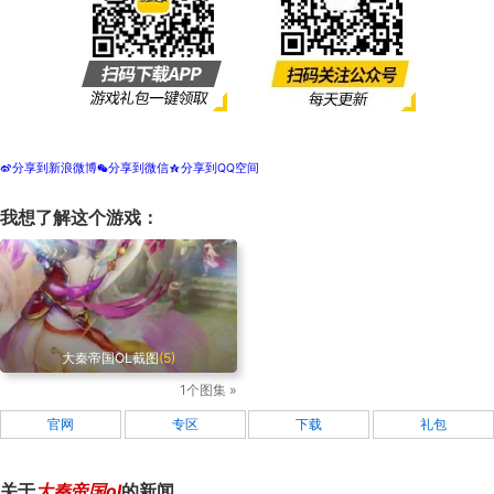
分享到新浪微博
分享到微信
分享到QQ空间
t
w
z
我想了解这个游戏：
大秦帝国OL截图
(5)
1个图集 »
官网
专区
下载
礼包
关于
大秦帝国ol
的新闻