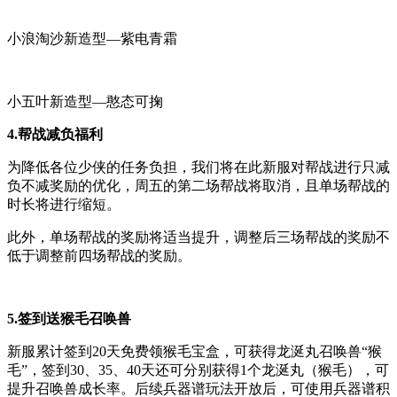
小浪淘沙新造型—紫电青霜
小五叶新造型—憨态可掬
4.
帮战减负福利
为降低各位少侠的任务负担，我们将在此新服对帮战进行只减
负不减奖励的优化，周五的第二场帮战将取消，且单场帮战的
时长将进行缩短。
此外，单场帮战的奖励将适当提升，调整后三场帮战的奖励不
低于调整前四场帮战的奖励。
5.
签到送猴毛召唤兽
新服累计签到20天免费领猴毛宝盒，可获得龙涎丸召唤兽“猴
毛”，签到30、35、40天还可分别获得1个龙涎丸（猴毛），可
提升召唤兽成长率。后续兵器谱玩法开放后，可使用兵器谱积