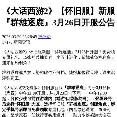
《大话西游2》【怀旧服】新服
『群雄逐鹿』3月26日开服公告
2026-03-20 23:26:45
神评论
17173 新闻导语
《大话西游2》怀旧服新服『群雄逐鹿』3月26日开服！免费领
专属礼包、15张神兵抽奖券、小五叶进化，帮战减负福利多，
速来预约创角！
群雄逐鹿战八方，势如破竹不可挡。捷报频传震天地，谁主沉
浮称霸王。
《大话西游2免费版》怀旧服新服
『群雄逐鹿』
将于
3月26日
（周四）中午12:00
开启，从3月23日（下周一）中午12:00
起，
各位少侠可前往游戏内（端游/口袋版均可），登录账号
后选择“怀旧服”大区，选择
怀旧服
『群雄逐鹿』
创建角色，绑
定手机号后即可免费领取
专属礼包（内含绿色通道、血法药
品、星梦原石、任我行等实用道具），助力少侠畅游大话江