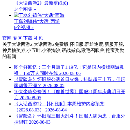
《大话西游2》最新壁纸
(8)
14个图集 »
丁磊刘镇伟“大话”西游
6个视频 »
官网
专区
下载
礼包
关于
大话西游2,大话西游2免费版,怀旧服,群雄逐鹿,新服开服,
神兵抽奖券,小五叶,小浪淘沙,帮战减负,猴毛召唤兽,挖宝奖励
的新闻
图个好回忆：三个月赚了1.19亿！它是国内横版网游鼻
祖，150万人同时在线
2026-08-06
《冒险岛》怀旧服公测首日火爆，排队超三十万，但玩
家却很不满？
2026-08-05
10大坐骑免费送！《魔兽世界》国服21周年庆典明日开
启
2026-08-05
《大话西游2》【怀旧服】本周维护内容预览
（2026.08.03）
2026-08-04
《冒险岛》怀旧服三服大乱斗！国服人满为患，台服外
挂猖狂
2026-08-03