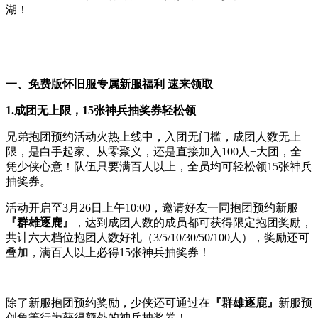
湖！
一、免费版怀旧服专属新服福利 速来领取
1.
成团无上限，15张神兵抽奖券轻松领
兄弟抱团预约活动火热上线中，入团无门槛，成团人数无上
限，是白手起家、从零聚义，还是直接加入100人+大团，全
凭少侠心意！队伍只要满百人以上，全员均可轻松领15张神兵
抽奖券。
活动开启至3月26日上午10:00，邀请好友一同抱团预约新服
『群雄逐鹿』
，达到成团人数的成员都可获得限定抱团奖励，
共计六大档位抱团人数好礼（3/5/10/30/50/100人），奖励还可
叠加，满百人以上必得15张神兵抽奖券！
除了新服抱团预约奖励，少侠还可通过在
『群雄逐鹿』
新服预
创角等行为获得额外的神兵抽奖券！