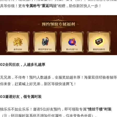
具等你领！更有
专属称号“重返玛法”
相赠，助你新区快人一步！
02
全民狂欢，人越多礼越厚
无兄弟，不传奇！预约人数越多，全服奖励越丰厚！海量双倍经验卷轴等
你来拿，赶紧喊上好兄弟，新区等级快速腾飞！
03
邀请好友，领专属时装
独乐乐不如众乐乐！邀请5位好友预约，即可领取专属
“情丝千缕”时装
（注：怀旧服时装系统不增加任何属性，仅改变角色外观）。