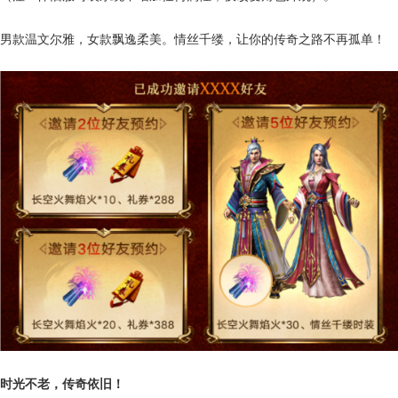
男款温文尔雅，女款飘逸柔美。情丝千缕，让你的传奇之路不再孤单！
时光不老，传奇依旧！