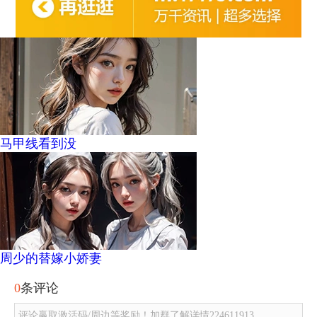
马甲线看到没
周少的替嫁小娇妻
0
条评论
评论赢取激活码/周边等奖励！加群了解详情224611913