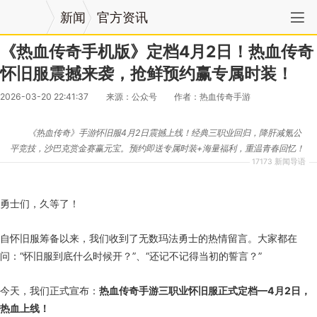
新闻
官方资讯
《热血传奇手机版》定档4月2日！热血传奇
怀旧服震撼来袭，抢鲜预约赢专属时装！
2026-03-20 22:41:37
来源：公众号
作者：热血传奇手游
《热血传奇》手游怀旧服4月2日震撼上线！经典三职业回归，降肝减氪公
平竞技，沙巴克赏金赛赢元宝。预约即送专属时装+海量福利，重温青春回忆！
17173 新闻导语
勇士们，久等了！
自怀旧服筹备以来，我们收到了无数玛法勇士的热情留言。大家都在
问：“怀旧服到底什么时候开？”、“还记不记得当初的誓言？”
今天，我们正式宣布：
热血传奇手游三职业怀旧服正式定档—4月2日，
热血上线！