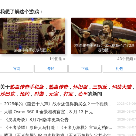
我想了解这个游戏：
《热血传奇手机版》试玩视频-17173新
热血传奇手机版截图
(5)
游秒懂
1个图集 »
43个视频 »
官网
专区
下载
礼包
关于
热血传奇手机版
，
热血传奇
，
怀旧服
，
三职业
，
玛法大陆
，
沙巴克
，
预约
，
时装
，
元宝
，
打宝
，
公平
的新闻
2026年的《燕云十六声》战令还值得购买么？一个视频给你解答！
2026-08-09
大疆 Osmo 360 II 全景相机官宣，8 月 13 日见
2026-08-07
《灵境奇谈》8月7日版本更新公告
2026-08-07
《王者荣耀》原班人马打造！《王者万象棋》官宣定档9月：预约突破5000万
2026-08-07
腾讯《王者荣耀》IP 自走棋游戏《王者万象棋》定档今年 9 月，全网预约人数突破 5000 万
2026-08-07