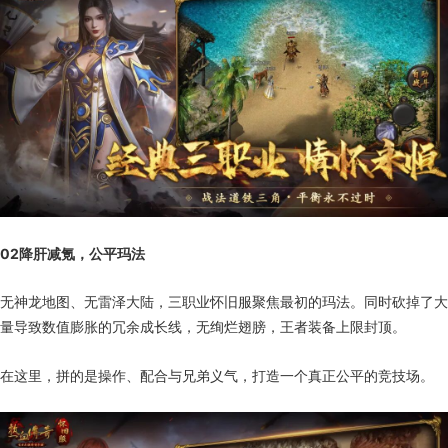
02
降肝减氪，公平玛法
无神龙地图、无雷泽大陆，三职业怀旧服聚焦最初的玛法。同时砍掉了大
量导致数值膨胀的冗余成长线，无绚烂翅膀，王者装备上限封顶。
在这里，拼的是操作、配合与兄弟义气，打造一个真正公平的竞技场。