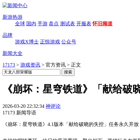
新游热游
全球
国内
手游
盘点
测试表
开服表
怀旧频道
品牌
游戏X博士
正惊游戏
公众号
新闻大全
17173
>
游戏资讯
>
官方资讯
>
正文
《崩坏：星穹铁道》「献给破
2026-03-20 22:32:34
神评论
17173 新闻导语
《崩坏：星穹铁道》4.1版本「献给破晓的失控」任务永久开