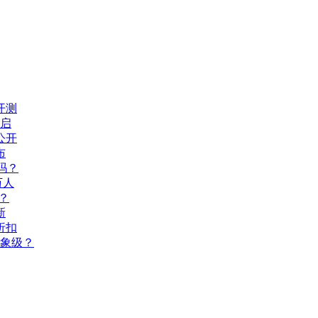
开测
开启
公开
布
吗？
万人
？
新
折扣
现象级？