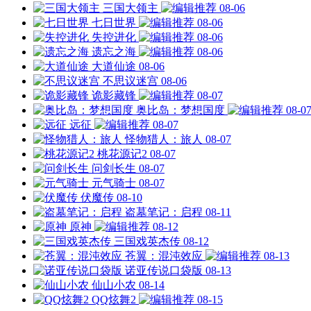
三国大领主
08-06
七日世界
08-06
失控进化
08-06
遗忘之海
08-06
大道仙途
08-06
不思议迷宫
08-06
诡影藏锋
08-07
奥比岛：梦想国度
08-0
远征
08-07
怪物猎人：旅人
08-07
桃花源记2
08-07
问剑长生
08-07
元气骑士
08-07
伏魔传
08-10
盗墓笔记：启程
08-11
原神
08-12
三国戏英杰传
08-12
苍翼：混沌效应
08-13
诺亚传说口袋版
08-13
仙山小农
08-14
QQ炫舞2
08-15