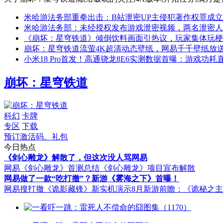
米哈游法务部重拳出击：B站泄密UP主侵犯著作权罪成立
米哈游法务部：未经授权发布游戏泄密视频，两名泄密人
《崩坏：星穹铁道》倾倒饮料画面引热议，玩家集体玩梗
崩坏：星穹铁道流萤4K超清动态壁纸，网易千千壁纸放
小米18 Pro首发！高通骁龙8E6实测数据首曝：游戏功耗直
崩坏：星穹铁道
科幻
卡牌
专区
下载
预订激活码、礼包
今日热点
《剑心雕龙》解散了，但这次没人骂网易
网易《剑心雕龙》首测总结
《剑心雕龙》项目宣布解散
网易做了一款“吃打撤”？新游《雾海之下》首曝！
网易搜打撤《诡影藏锋》新实机演示
8月新游前瞻：《诡秘之