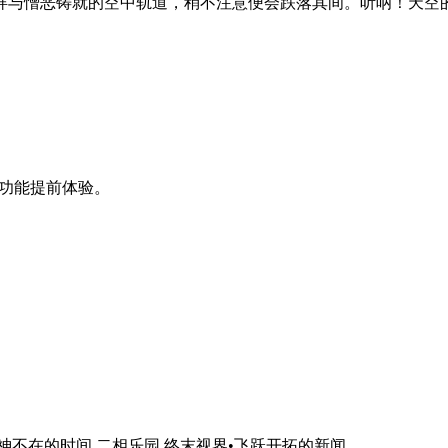
拜与憎恶铸就的空中轨道，稍不注意便会跌落其间。听呐！天空
功能提前体验。
是神不在的时间,二相乐园,终末视界•飞跃开拓
的新闻