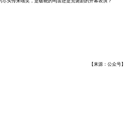
的尽头传来嗤笑，是破晓的鸣笛还是荒诞剧的开幕表演？
【来源：公众号】