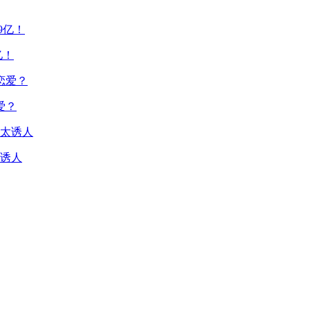
亿！
爱？
诱人