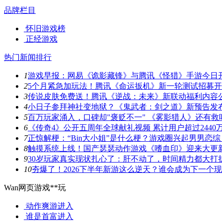
品牌栏目
怀旧游戏榜
正经游戏
热门新闻排行
1
游戏早报：网易《诡影藏锋》与腾讯《怪猎》手游今日
2
5个月紧急加玩法！腾讯《命运扳机》新一轮测试招募
3
传说皮肤免费送！腾讯《逆战：未来》新联动福利内容
4
小日子参拜神社变地狱？《鬼武者：剑之道》新预告发
5
百万玩家涌入，口碑却"褒贬不一" 《雾影猎人》还有救
6
《传奇4》公开五周年全球献礼视频 累计用户超过2440
7
正惊解梗：“Bin大小姐”是什么梗？游戏圈兴起男男恋综
8
触摸系统上线！国产瑟瑟动作游戏《嗜血印》迎来大更
9
30岁玩家真实现状扎心了：肝不动了，时间精力都大打
10
夯爆了！2026下半年新游这么逆天？谁会成为下一个
Wan网页游戏**玩
动作爽游
进入
谁是首富
进入