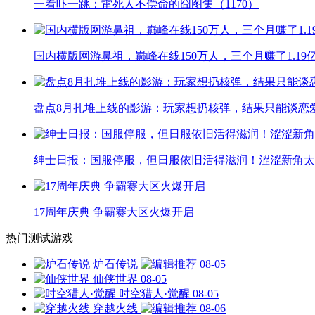
一看吓一跳：雷死人不偿命的囧图集（1170）
国内横版网游鼻祖，巅峰在线150万人，三个月赚了1.19
盘点8月扎堆上线的影游：玩家想扔核弹，结果只能谈恋
绅士日报：国服停服，但日服依旧活得滋润！涩涩新角太
17周年庆典 争霸赛大区火爆开启
热门测试游戏
炉石传说
08-05
仙侠世界
08-05
时空猎人·觉醒
08-05
穿越火线
08-06