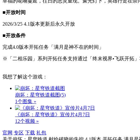
幸福的呢喃蔓延，往日的恶灵重现。聚光灯下，英雄行走在崇
■开放时间
2026/3/25 4.1版本更新后永久开放
■开放条件
完成4.0版本开拓任务「满月是神不在的时间」
※「二相乐园」系列开拓任务支持通过「终末视界•飞跃开拓」
我想了解这个游戏：
崩坏：星穹铁道截图
(5)
1个图集 »
《崩坏：星穹铁道》宣传片4月7日
12个视频 »
官网
专区
下载
礼包
关于
崩坏：星穹铁道,献给破晓的失控,4.1版本,开拓任务,满月