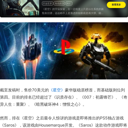
开放世界
角色扮演
科幻
查看更多
《星空》的宇宙探索，在一定程度上只是以往系统的新
瓶装旧酒，远远称不上是激进的创新或是画大饼。能够
做到目前的程度，我们认为是水到渠成。
截至发稿时，售价70美元的
《星空》
豪华版稳居榜首，而基础版则位列
第四。目前的排名已经超过了《识质存在》、《007：初露锋芒》、《奇
异人生：重聚》、《暗黑破坏神4：憎恨之心》。
然而，排在《星空》之后最令人惊讶的游戏是即将推出的PS5独占游戏
《Saros》，该游戏由Housemarque开发。《Saros》这款动作游戏即将