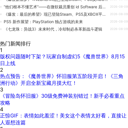
“他们根本不懂艺术”——在微软裁员重创 id Software 后，末日黎明 / DOOM Dawn 开发者发文怒斥 Xbox
2026-08-09
《爆发：最后的希望》现已登陆Steam、PS5及XBOX平台！
2026-08-09
PS5 新作展望：PlayStation 独占游戏的未来
2026-08-09
《七龙珠：异战3》未来时代，冷却制必杀革新战斗逻辑
2026-08-09
热门新闻排行
1
版权问题随时下架？玩家自制虚幻5《魔兽世界》8月15
日上线
2
热点预告：《魔兽世界》怀旧服第五阶段开启！《三角
洲行动》开启全新宝藏月摸大红！
3
《冒险岛怀旧服》30级免费神装别错过！新手必看重点
攻略
4
正惊GIF：表情如此羞涩！美女这个表情太好看，直接让
人遐想连篇