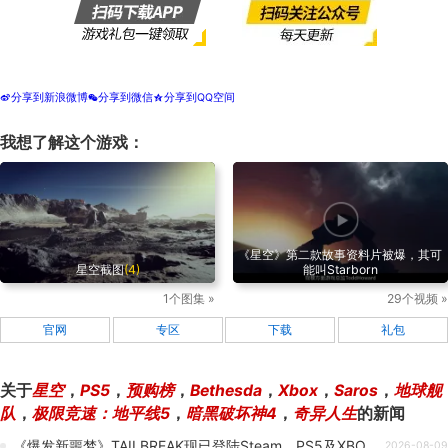
分享到新浪微博
分享到微信
分享到QQ空间
t
w
z
我想了解这个游戏：
《星空》第二款故事资料片被爆，其可
星空截图
(4)
能叫Starborn
1个图集 »
29个视频 »
官网
专区
下载
礼包
关于
星空
，
PS5
，
预购榜
，
Bethesda
，
Xbox
，
Saros
，
地球舰
队
，
极限竞速：地平线5
，
暗黑破坏神4
，
奇异人生
的新闻
《爆发新噩梦》TAILBREAK现已登陆Steam、PS5及XBOX平台！
2026-08-09