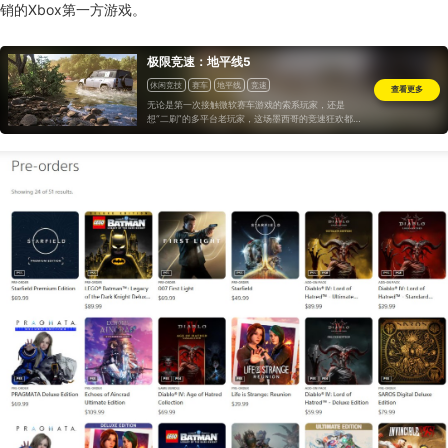
销的Xbox第一方游戏。
极限竞速：地平线5
休闲竞技
赛车
地平线
竞速
查看更多
无论是第一次接触微软赛车游戏的索系玩家，还是
想“二刷”的多平台老玩家，这场墨西哥的竞速狂欢都值
得一试。