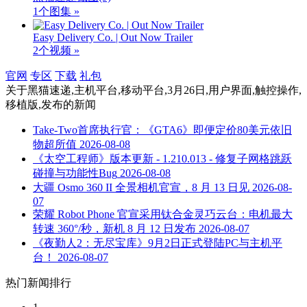
1个图集 »
Easy Delivery Co. | Out Now Trailer
2个视频 »
官网
专区
下载
礼包
关于
黑猫速递,主机平台,移动平台,3月26日,用户界面,触控操作,
移植版,发布
的新闻
Take-Two首席执行官：《GTA6》即便定价80美元依旧
物超所值
2026-08-08
《太空工程师》版本更新 - 1.210.013 - 修复子网格跳跃
碰撞与功能性Bug
2026-08-08
大疆 Osmo 360 II 全景相机官宣，8 月 13 日见
2026-08-
07
荣耀 Robot Phone 官宣采用钛合金灵巧云台：电机最大
转速 360°/秒，新机 8 月 12 日发布
2026-08-07
《夜勤人2：无尽宝库》9月2日正式登陆PC与主机平
台！
2026-08-07
热门新闻排行