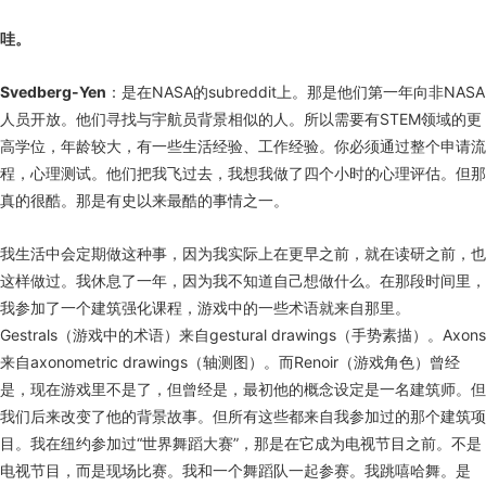
哇。
Svedberg-Yen
：是在NASA的subreddit上。那是他们第一年向非NASA
人员开放。他们寻找与宇航员背景相似的人。所以需要有STEM领域的更
高学位，年龄较大，有一些生活经验、工作经验。你必须通过整个申请流
程，心理测试。他们把我飞过去，我想我做了四个小时的心理评估。但那
真的很酷。那是有史以来最酷的事情之一。
我生活中会定期做这种事，因为我实际上在更早之前，就在读研之前，也
这样做过。我休息了一年，因为我不知道自己想做什么。在那段时间里，
我参加了一个建筑强化课程，游戏中的一些术语就来自那里。
Gestrals（游戏中的术语）来自gestural drawings（手势素描）。Axons
来自axonometric drawings（轴测图）。而Renoir（游戏角色）曾经
是，现在游戏里不是了，但曾经是，最初他的概念设定是一名建筑师。但
我们后来改变了他的背景故事。但所有这些都来自我参加过的那个建筑项
目。我在纽约参加过“世界舞蹈大赛”，那是在它成为电视节目之前。不是
电视节目，而是现场比赛。我和一个舞蹈队一起参赛。我跳嘻哈舞。是