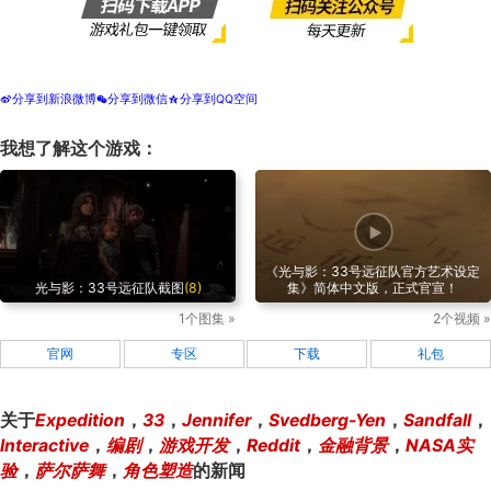
分享到新浪微博
分享到微信
分享到QQ空间
t
w
z
我想了解这个游戏：
《光与影：33号远征队官方艺术设定
光与影：33号远征队截图
(8)
集》简体中文版，正式官宣！
1个图集 »
2个视频 »
官网
专区
下载
礼包
关于
Expedition
，
33
，
Jennifer
，
Svedberg-Yen
，
Sandfall
，
Interactive
，
编剧
，
游戏开发
，
Reddit
，
金融背景
，
NASA实
验
，
萨尔萨舞
，
角色塑造
的新闻