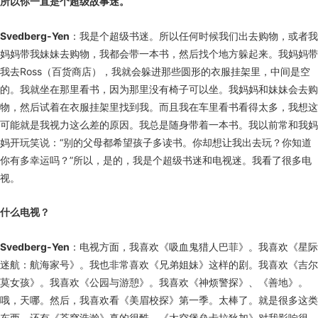
所以你一直是个超级故事迷。
Svedberg-Yen
：我是个超级书迷。所以任何时候我们出去购物，或者我
妈妈带我妹妹去购物，我都会带一本书，然后找个地方躲起来。我妈妈带
我去Ross（百货商店），我就会躲进那些圆形的衣服挂架里，中间是空
的。我就坐在那里看书，因为那里没有椅子可以坐。我妈妈和妹妹会去购
物，然后试着在衣服挂架里找到我。而且我在车里看书看得太多，我想这
可能就是我视力这么差的原因。我总是随身带着一本书。我以前常和我妈
妈开玩笑说：“别的父母都希望孩子多读书。你却想让我出去玩？你知道
你有多幸运吗？”所以，是的，我是个超级书迷和电视迷。我看了很多电
视。
什么电视？
Svedberg-Yen
：电视方面，我喜欢《吸血鬼猎人巴菲》。我喜欢《星际
迷航：航海家号》。我也非常喜欢《兄弟姐妹》这样的剧。我喜欢《吉尔
莫女孩》。我喜欢《公园与游憩》。我喜欢《神烦警探》、《善地》。
哦，天哪。然后，我喜欢看《美眉校探》第一季。太棒了。就是很多这类
东西。还有《苍穹浩瀚》真的很酷。《太空堡垒卡拉狄加》对我影响很