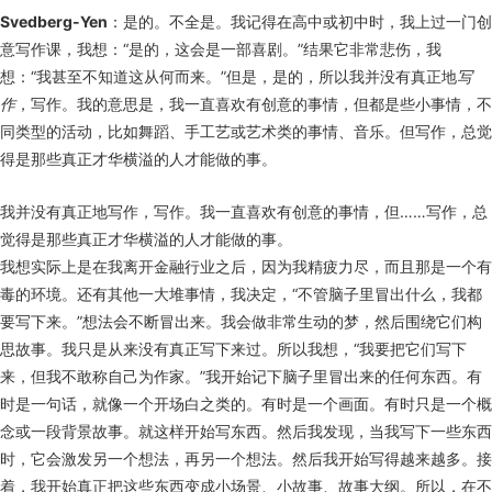
Svedberg-Yen
：是的。不全是。我记得在高中或初中时，我上过一门创
意写作课，我想：“是的，这会是一部喜剧。”结果它非常悲伤，我
想：“我甚至不知道这从何而来。”但是，是的，所以我并没有真正地
写
作
，写作。我的意思是，我一直喜欢有创意的事情，但都是些小事情，不
同类型的活动，比如舞蹈、手工艺或艺术类的事情、音乐。但写作，总觉
得是那些真正才华横溢的人才能做的事。
我并没有真正地写作，写作。我一直喜欢有创意的事情，但……写作，总
觉得是那些真正才华横溢的人才能做的事。
我想实际上是在我离开金融行业之后，因为我精疲力尽，而且那是一个有
毒的环境。还有其他一大堆事情，我决定，“不管脑子里冒出什么，我都
要写下来。”想法会不断冒出来。我会做非常生动的梦，然后围绕它们构
思故事。我只是从来没有真正写下来过。所以我想，“我要把它们写下
来，但我不敢称自己为作家。”我开始记下脑子里冒出来的任何东西。有
时是一句话，就像一个开场白之类的。有时是一个画面。有时只是一个概
念或一段背景故事。就这样开始写东西。然后我发现，当我写下一些东西
时，它会激发另一个想法，再另一个想法。然后我开始写得越来越多。接
着，我开始真正把这些东西变成小场景、小故事、故事大纲。所以，在不