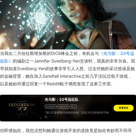
当我在二月份拉斯维加斯的DICE峰会之前，有机会与
《光与影：33号远
征队》
的编剧之一Jennifer Svedberg-Yen交谈时，我真的非常兴奋。我
早就知道Svedberg-Yen的故事非常引人入胜。过去对她的采访曾谈及她
的金融背景，她在加入Sandfall Interactive之前几乎没玩过电子游戏，
以及她如何通过回复一个Reddit帖子偶然发现了这家工作室。
光与影：33号远征队
角色扮演
剧情丰富
奇幻
查看更多
“我们不是要取代传统回合制，而是为它找到新的可能
性。”
但即便如此，我也没想到她通往游戏开发的道路竟是如此奇妙而不同寻