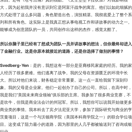
大，因为起初我并没有意识到它是阿富汗战争的寓言。他们以如此细腻的
方式处理了这么多问题，角色塑造出色，演技精湛。我彻底爱上了整个系
列和所有角色。这实际上是我真正想从事电视工作和讲故事的动力之一。
能够成为创意团队的一员，共同创作出这样的杰作，感觉太酷了。
所以你脑子里已经有了想成为团队一员并讲故事的想法，但你最终却进入
了金融行业。这是你原本就接近的道路，还是你选择了做别的事情？
Svedberg-Yen
：是的，我想这有一部分是亚裔移民家庭的经历。我的家
人经历了很多磨难。他们逃离了战争。我的父母在资源匮乏的环境中长
大。所以对他们来说，财务稳定非常重要。这一点一直给我留下深刻印
象。我的父母是企业家。他们一起创办了自己的公司。所以，在高中时，
我是我们“美国未来商业领袖”俱乐部的主席。我参加了很多商业竞赛，不
是吹牛，但我是商业法会计的州冠军。所以，我想你可以说我开始做更多
商业类的事情。我本科去了宾夕法尼亚大学，参加了国际研究与商业的亨
茨曼项目，这是一个与沃顿商学院（美国本科商学院之一）的联合学位项
目。这变成了阻力最小的道路，因为那里的人几乎都被输送到了咨询或银
行业。