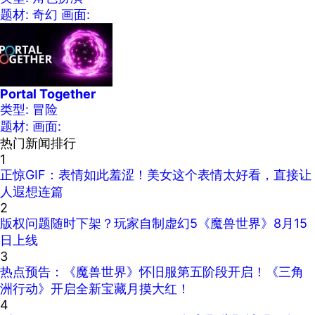
题材: 奇幻
画面:
Portal Together
类型: 冒险
题材:
画面:
热门新闻排行
1
正惊GIF：表情如此羞涩！美女这个表情太好看，直接让
人遐想连篇
2
版权问题随时下架？玩家自制虚幻5《魔兽世界》8月15
日上线
3
热点预告：《魔兽世界》怀旧服第五阶段开启！《三角
洲行动》开启全新宝藏月摸大红！
4