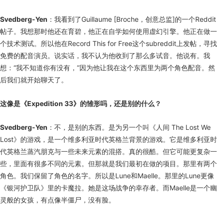
Svedberg-Yen
：我看到了Guillaume [Broche，创意总监]的一个Reddit
帖子。我想那时他还在育碧，他正在自学如何使用虚幻引擎。他正在做一
个技术测试。所以他在Record This for Free这个subreddit上发帖，寻找
免费的配音演员。说实话，我不认为他收到了那么多试音。他说有。我
想：“我不知道你有没有，”因为他让我在这个东西里为两个角色配音。然
后我们就开始聊天了。
这像是《Expedition 33》的雏形吗，还是别的什么？
Svedberg-Yen
：不，是别的东西。是为另一个叫《人间 The Lost We
Lost》的游戏，是一个维多利亚时代英格兰背景的游戏。它是维多利亚时
代英格兰蒸汽朋克与一些未来元素的混搭。真的很酷。但它可能更复杂一
些，里面有很多不同的元素。但那就是我们最初在做的项目。那里有两个
角色。我们保留了角色的名字。所以是Lune和Maelle。那里的Lune更像
《银河护卫队》里的卡魔拉。她是这场战争的幸存者。而Maelle是一个幽
灵般的女孩，有点像半僵尸，没有脸。