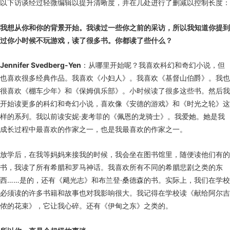
以下访谈经过轻微编辑以提升清晰度，并在几处进行了删减以控制长度：
我想从你和你的背景开始。我读过一些你之前的采访，所以我知道你提到
过你小时候不玩游戏，读了很多书。你都读了些什么？
Jennifer Svedberg-Yen
：从哪里开始呢？我喜欢科幻和奇幻小说，但
也喜欢很多经典作品。我喜欢《小妇人》。我喜欢《基督山伯爵》。我也
很喜欢《棚车少年》和《保姆俱乐部》。小时候读了很多这些书。然后我
开始读更多的科幻和奇幻小说，喜欢像《安德的游戏》和《时光之轮》这
样的系列。我以前读安妮·麦考菲的《佩恩的龙骑士》。我爱她。她是我
成长过程中最喜欢的作家之一，也是我最喜欢的作家之一。
放学后，在我等妈妈来接我的时候，我会坐在图书馆里，随便读他们有的
书，我读了所有希腊和罗马神话。我喜欢所有不同的希腊悲剧之类的东
西……是的，还有《飓光志》和布兰登·桑德森的书。实际上，我们在学校
必须读的许多书籍和故事也对我影响很大。我记得在学校读《献给阿尔吉
侬的花束》，它让我心碎。还有《伊甸之东》之类的。