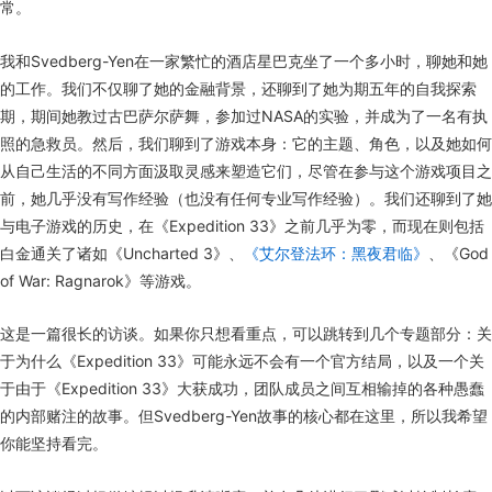
常。
我和Svedberg-Yen在一家繁忙的酒店星巴克坐了一个多小时，聊她和她
的工作。我们不仅聊了她的金融背景，还聊到了她为期五年的自我探索
期，期间她教过古巴萨尔萨舞，参加过NASA的实验，并成为了一名有执
照的急救员。然后，我们聊到了游戏本身：它的主题、角色，以及她如何
从自己生活的不同方面汲取灵感来塑造它们，尽管在参与这个游戏项目之
前，她几乎没有写作经验（也没有任何专业写作经验）。我们还聊到了她
与电子游戏的历史，在《Expedition 33》之前几乎为零，而现在则包括
白金通关了诸如《Uncharted 3》、
《艾尔登法环：黑夜君临》
、《God
of War: Ragnarok》等游戏。
这是一篇很长的访谈。如果你只想看重点，可以跳转到几个专题部分：关
于为什么《Expedition 33》可能永远不会有一个官方结局，以及一个关
于由于《Expedition 33》大获成功，团队成员之间互相输掉的各种愚蠢
的内部赌注的故事。但Svedberg-Yen故事的核心都在这里，所以我希望
你能坚持看完。