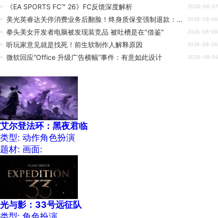
《EA SPORTS FC™ 26》FC反馈深度解析
2026-08-07
美光英睿达关停消费业务后翻脸！终身质保变强制退款：没坏的也要没收
2026-08-06
拳头美女开发者电脑被发现装竞品 被吐槽是在"借鉴"
2026-08-06
听玩家意见就是找死！前生软制作人解释原因
2026-08-06
微软回应“Office 升级广告横幅”事件：有意如此设计
2026-08-05
艾尔登法环：黑夜君临
类型: 动作角色扮演
题材:
画面:
光与影：33号远征队
类型: 角色扮演