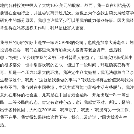
地的各种投资中投入了大约10亿美元的股权。然而，我一直在纠结是否
要留在金融行业，并且尝试离开过几次。这也是为什么我去读发展经济学
研究生的部分原因。我想也许我至少可以用我的能力做些好事。因为我经
常觉得在私募股权工作时，我只是让富人更富。
我最后的职位实际上是在一家叫CPPIB的公司，也就是加拿大养老金计划
投资委员会，我们在那里为所有加拿大人投资养老金资产。然后我
想，“好吧，至少现在我的金融工作对普通人有益了。”我确实很享受其中
的很多部分，也非常喜欢我的团队，但过了一段时间，环境确实变得有
毒。那是一个压力非常大的环境。我决定生命太短暂，我无法想象自己余
生都做这个。我想：“这就是我要做的事吗？”我还觉得有些价值观与我的
有些不同。我当时在中国香港，生活方式可能与富裕生活有些脱节。我注
意到在那样的社会里，尤其是在中国香港金融界，开始出现一种一等公
民、二等公民的心态。肯定有这种心态，这让我感觉不对。所以，是的，
出于各种原因，大约在2015年，我辞职了。我想：“我没有另一份工作。
我不在乎。我觉得如果继续这样下去，我会非常难过，”因为我没有生
活。