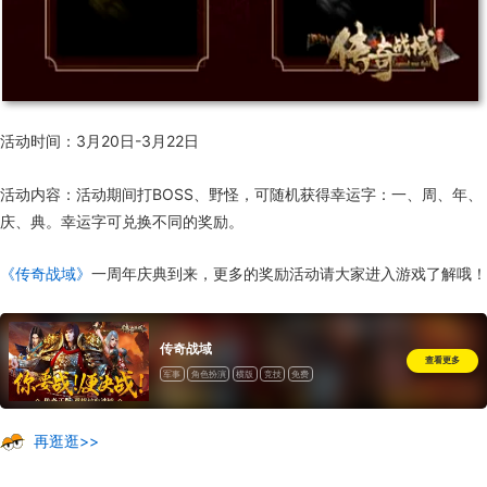
活动时间：3月20日-3月22日
活动内容：活动期间打BOSS、野怪，可随机获得幸运字：一、周、年、
庆、典。幸运字可兑换不同的奖励。
《传奇战域》
一周年庆典到来，更多的奖励活动请大家进入游戏了解哦！
传奇战域
查看更多
军事
角色扮演
横版
竞技
免费
再逛逛>>