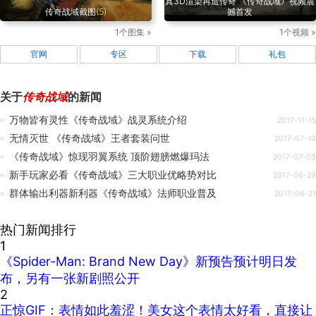
真3D渲染再造传奇 《传奇战域》视频震
传奇战域截图
(5)
撼首发
1个图集 »
1个视频 »
官网
专区
下载
礼包
关于
传奇战域
的新闻
万物皆有灵性《传奇战域》战灵系统介绍
2017-11-15
无情灭世 《传奇战域》王者套装问世
2017-07-10
《传奇战域》惊现羽翼系统 顶阶翅膀燃爆玛法
2017-07-03
新手玩家必看《传奇战域》三大职业优略势对比
2017-06-29
群体输出利器新利器《传奇战域》法师职业普及
2017-06-21
热门新闻排行
1
《Spider-Man: Brand New Day》新预告预计明日发
布，另有一张新剧照公开
2
正惊GIF：表情如此羞涩！美女这个表情太好看，直接让