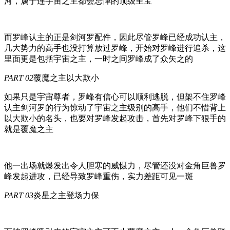
河，属于连宇宙之主都会忌惮的顶级至宝
而罗峰认主的正是剑河罗配件，因此尽管罗峰已经成功认主，
几大势力的高手也没打算放过罗峰，开始对罗峰进行追杀，这
里面更是包括宇宙之主，一时之间罗峰成了众矢之的
PART 02
覆魔之主以大欺小
如果只是宇宙尊者，罗峰有信心可以顺利逃脱，但架不住罗峰
认主剑河罗的行为惊动了宇宙之主级别的高手，他们不惜背上
以大欺小的名头，也要对罗峰发起攻击，首先对罗峰下狠手的
就是覆魔之主
他一出场就爆发出令人胆寒的威慑力，尽管还没对金角巨兽罗
峰发起进攻，已经导致罗峰重伤，实力差距可见一斑
PART 03
炎星之主登场力保