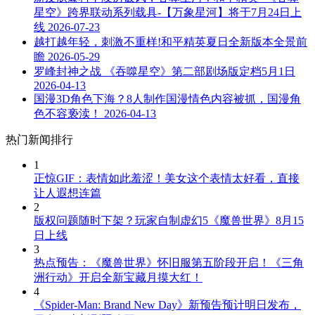
星空》跨界联动系列载具-【万象星河】将于7月24日上
线
2026-07-23
越打越年轻，刺激不重样!和平精英夏日全新版本全景前
瞻
2026-05-29
罗峰封神之战 《吞噬星空》第二部剧场版定档5月1日
2026-04-13
国漫3D角色下海？8人制作国漫情色内容被抓，国漫角
色不容亵渎！
2026-04-13
热门新闻排行
1
正惊GIF：表情如此羞涩！美女这个表情太好看，直接
让人遐想连篇
2
版权问题随时下架？玩家自制虚幻5《魔兽世界》8月15
日上线
3
热点预告：《魔兽世界》怀旧服第五阶段开启！《三角
洲行动》开启全新宝藏月摸大红！
4
《Spider-Man: Brand New Day》新预告预计明日发布，