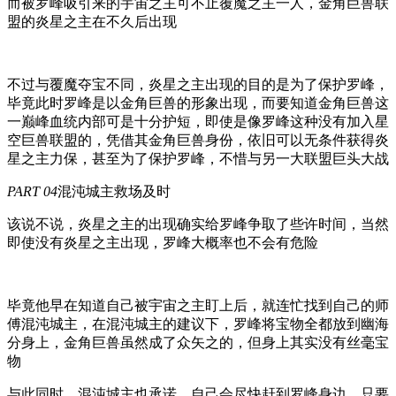
而被罗峰吸引来的宇宙之主可不止覆魔之主一人，金角巨兽联
盟的炎星之主在不久后出现
不过与覆魔夺宝不同，炎星之主出现的目的是为了保护罗峰，
毕竟此时罗峰是以金角巨兽的形象出现，而要知道金角巨兽这
一巅峰血统内部可是十分护短，即使是像罗峰这种没有加入星
空巨兽联盟的，凭借其金角巨兽身份，依旧可以无条件获得炎
星之主力保，甚至为了保护罗峰，不惜与另一大联盟巨头大战
PART 04
混沌城主救场及时
该说不说，炎星之主的出现确实给罗峰争取了些许时间，当然
即使没有炎星之主出现，罗峰大概率也不会有危险
毕竟他早在知道自己被宇宙之主盯上后，就连忙找到自己的师
傅混沌城主，在混沌城主的建议下，罗峰将宝物全都放到幽海
分身上，金角巨兽虽然成了众矢之的，但身上其实没有丝毫宝
物
与此同时，混沌城主也承诺，自己会尽快赶到罗峰身边，只要