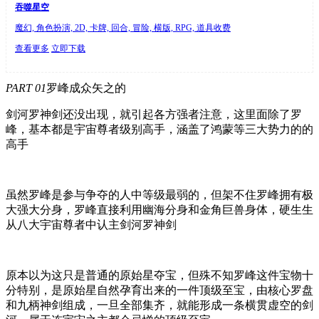
吞噬星空
魔幻, 角色扮演, 2D, 卡牌, 回合, 冒险, 横版, RPG, 道具收费
查看更多
立即下载
PART 01
罗峰成众矢之的
剑河罗神剑还没出现，就引起各方强者注意，这里面除了罗
峰，基本都是宇宙尊者级别高手，涵盖了鸿蒙等三大势力的的
高手
虽然罗峰是参与争夺的人中等级最弱的，但架不住罗峰拥有极
大强大分身，罗峰直接利用幽海分身和金角巨兽身体，硬生生
从八大宇宙尊者中认主剑河罗神剑
原本以为这只是普通的原始星夺宝，但殊不知罗峰这件宝物十
分特别，是原始星自然孕育出来的一件顶级至宝，由核心罗盘
和九柄神剑组成，一旦全部集齐，就能形成一条横贯虚空的剑