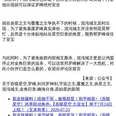
他出现就可以保证罗峰绝对安全
就在炎星之主与覆魔之主争执不下的时候，混沌城主及时出
现，为了避免暴露罗峰真实身份，混沌城主并没有明晃晃帮
忙，反而是十分体贴地站在星空巨兽的角度，顺势帮罗峰保住
了至宝
与此同时，为了避免族群内部相互厮杀，混沌城主更是让鸿盟
停止对金角巨兽的追杀，可以说世邦罗峰解决了一大危机，对
此小伙伴们是怎么看的，欢迎在评论区留言
【来源：公众号】
关于
吞噬星空,罗峰,剑河罗神剑,宇宙之主,覆魔之主,炎星之主,
混沌城主,金角巨兽,幽海分身,原始星
的新闻
新皮肤爆料丨统御千军，傲视群星！和平精英×《吞噬
星空》跨界联动角色-【吞噬星空 九皇女】将于7月24日
上线！（文末有奖）
2026-07-23
新皮肤爆料丨凌厉破风，吞噬星河！和平精英×《吞噬