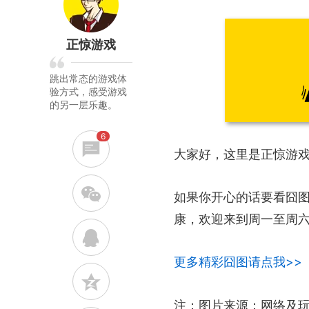
正惊游戏
跳出常态的游戏体
验方式，感受游戏
的另一层乐趣。
6
大家好，这里是正惊游
w
如果你开心的话要看囧
康，欢迎来到周一至周六更
q
更多精彩囧图请点我>>
z
注：图片来源：网络及