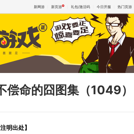
新网游
新页游
礼包/激活码
今日开服
热门页游
魔兽
天堂
王权与
偿命的囧图集（1049）
请注明出处】