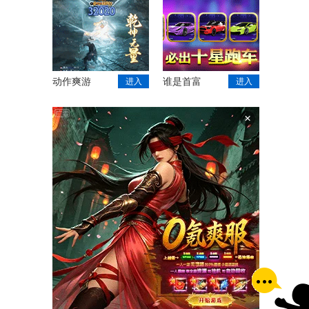
动作爽游
谁是首富
进入
进入
×