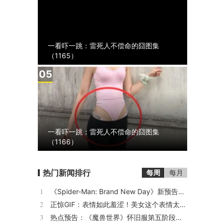
一看吓一跳：雷死人不偿命的囧图集
（1165）
5
一看吓一跳：雷死人不偿命的囧图集
（1166）
热门新闻排行
每周
每月
1
《Spider-Man: Brand New Day》新预告预计明日发布，另有一张新剧照公开
2
正惊GIF：表情如此羞涩！美女这个表情太好看，直接让人遐想连篇
3
热点预告：《魔兽世界》怀旧服第五阶段开启！《三角洲行动》开启全新宝藏月摸大红！