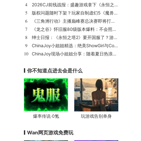
4
2026CJ前线战报：盛趣游戏拿下《永恒之塔2》国服代理
5
版权问题随时下架？玩家自制虚幻5《魔兽世界》8月15日上线
6
《三角洲行动》主播巅峰赛总决赛即将打响！8月2日，群星汇聚，新王加冕！
7
《龙之谷》怀旧服80级版本爆料：不会照搬正式服，这次要玩点不一样的
8
绅士日报：《永恒之塔2》要开国服了？游戏中的涩涩时装抢先看
9
ChinaJoy小姐姐精选：绝美ShowGirl与Coser大赏！（5）
10
ChinaJoy现场小姐姐分享：随着夏日热浪的滚滚而来（1）
你不知道点进去会是什么
爆率传说·0氪
玩游戏告别单身
Wan网页游戏免费玩