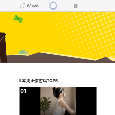
热门游戏
DNF
传奇4
剑网3旗舰版
新天龙八部
自由
诛仙世界
仙剑世界
本周正惊游戏TOP5
1