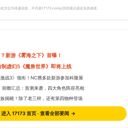
m发布此文仅为传递信息，不代表17173.com认同其观点或证实其描述。
”？新游《雾海之下》首曝！
自制虚幻5《魔兽世界》即将上线
《激战3》领衔！NC携多款新游参加科隆展
》前瞻汇总：首测来袭，四大角色阵容亮相
种族揭晓！除了老三样，还有第四物种登场
进入 17173 首页 · 查看全部要闻
→