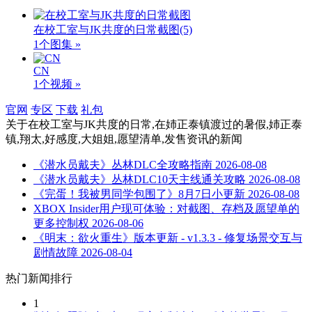
在校工室与JK共度的日常截图
(5)
1个图集 »
CN
1个视频 »
官网
专区
下载
礼包
关于
在校工室与JK共度的日常,在姉正泰镇渡过的暑假,姉正泰
镇,翔太,好感度,大姐姐,愿望清单,发售资讯
的新闻
《潜水员戴夫》丛林DLC全攻略指南
2026-08-08
《潜水员戴夫》丛林DLC10天主线通关攻略
2026-08-08
《完蛋！我被男同学包围了》8月7日小更新
2026-08-08
XBOX Insider用户现可体验：对截图、存档及愿望单的
更多控制权
2026-08-06
《明末：欲火重生》版本更新 - v1.3.3 - 修复场景交互与
剧情故障
2026-08-04
热门新闻排行
1