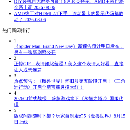
DIY装机再无翻身可能！8月起英特尔、AMD主板价格
全系上调
2026-08-06
AMD终于对HDMI 2.1下手：连老显卡的显示代码都敢
动了
2026-08-06
热门新闻排行
1
《Spider-Man: Brand New Day》新预告预计明日发布，
另有一张新剧照公开
2
正惊GIF：表情如此羞涩！美女这个表情太好看，直接
让人遐想连篇
3
热点预告：《魔兽世界》怀旧服第五阶段开启！《三角
洲行动》开启全新宝藏月摸大红！
4
2026CJ前线战报：盛趣游戏拿下《永恒之塔2》国服代
理
5
版权问题随时下架？玩家自制虚幻5《魔兽世界》8月15
日上线