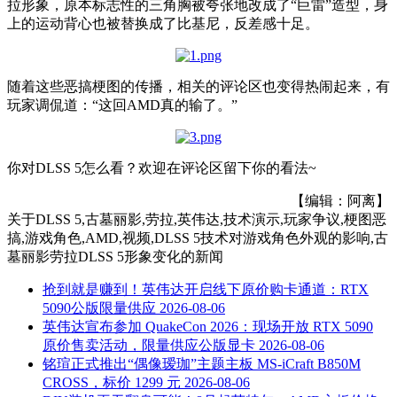
拉形象，原本标志性的三角胸被夸张地改成了“巨雷”造型，身
上的运动背心也被替换成了比基尼，反差感十足。
随着这些恶搞梗图的传播，相关的评论区也变得热闹起来，有
玩家调侃道：“这回AMD真的输了。”
你对DLSS 5怎么看？欢迎在评论区留下你的看法~
【编辑：阿离】
关于
DLSS 5,古墓丽影,劳拉,英伟达,技术演示,玩家争议,梗图恶
搞,游戏角色,AMD,视频,DLSS 5技术对游戏角色外观的影响,古
墓丽影劳拉DLSS 5形象变化
的新闻
抢到就是赚到！英伟达开启线下原价购卡通道：RTX
5090公版限量供应
2026-08-06
英伟达宣布参加 QuakeCon 2026：现场开放 RTX 5090
原价售卖活动，限量供应公版显卡
2026-08-06
铭瑄正式推出“偶像瑷珈”主题主板 MS-iCraft B850M
CROSS，标价 1299 元
2026-08-06