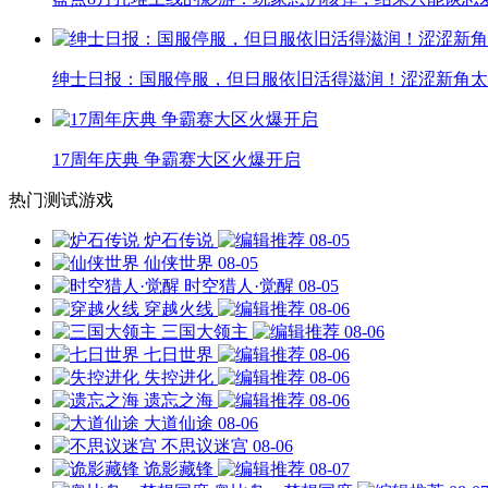
绅士日报：国服停服，但日服依旧活得滋润！涩涩新角太
17周年庆典 争霸赛大区火爆开启
热门测试游戏
炉石传说
08-05
仙侠世界
08-05
时空猎人·觉醒
08-05
穿越火线
08-06
三国大领主
08-06
七日世界
08-06
失控进化
08-06
遗忘之海
08-06
大道仙途
08-06
不思议迷宫
08-06
诡影藏锋
08-07