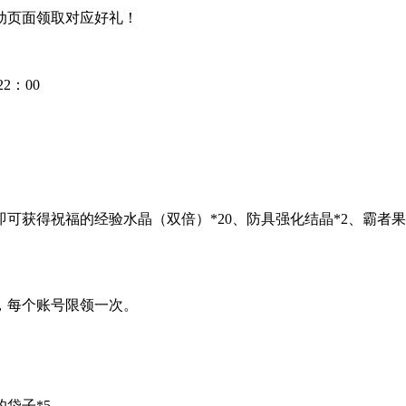
动页面领取对应好礼！
2：00
获得祝福的经验水晶（双倍）*20、防具强化结晶*2、霸者果实
，每个账号限领一次。
袋子*5