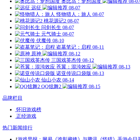
奥比岛：梦想国度
08-0
远征
08-07
怪物猎人：旅人
08-07
桃花源记2
08-07
问剑长生
08-07
元气骑士
08-07
伏魔传
08-10
盗墓笔记：启程
08-11
原神
08-12
三国戏英杰传
08-12
苍翼：混沌效应
08-13
诺亚传说口袋版
08-13
仙山小农
08-14
QQ炫舞2
08-15
品牌栏目
怀旧游戏榜
正经游戏
热门新闻排行
1
游戏早报：网易《诡影藏锋》与腾讯《怪猎》手游今日