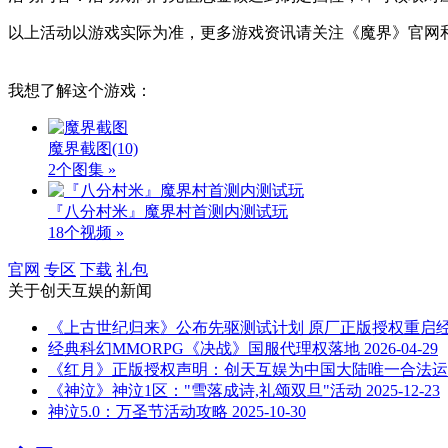
以上活动以游戏实际为准，更多游戏资讯请关注《魔界》官网
我想了解这个游戏：
魔界截图
(10)
2个图集 »
『八分村米』魔界村首测内测试玩
18个视频 »
官网
专区
下载
礼包
关于
创天互娱
的新闻
《上古世纪归来》公布先驱测试计划 原厂正版授权重启
经典科幻MMORPG《决战》国服代理权落地
2026-04-29
《红月》正版授权声明：创天互娱为中国大陆唯一合法运
《神泣》神泣1区："雪落成诗,礼颂双旦"活动
2025-12-23
神泣5.0：万圣节活动攻略
2025-10-30