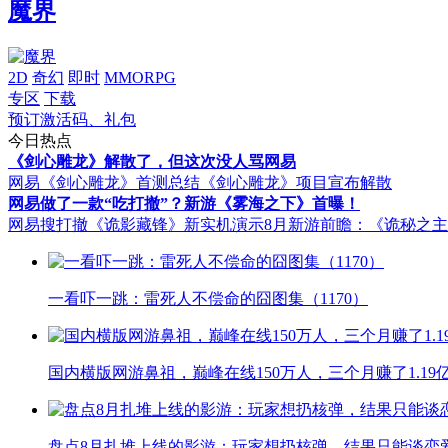
魔界
2D
奇幻
即时
MMORPG
专区
下载
预订激活码、礼包
今日热点
《剑心雕龙》解散了，但这次没人骂网易
网易《剑心雕龙》首测总结
《剑心雕龙》项目宣布解散
网易做了一款“吃打撤”？新游《雾海之下》首曝！
网易搜打撤《诡影藏锋》新实机演示
8月新游前瞻：《诡秘之
一看吓一跳：雷死人不偿命的囧图集（1170）
国内横版网游鼻祖，巅峰在线150万人，三个月赚了1.19
盘点8月扎堆上线的影游：玩家想扔核弹，结果只能谈恋