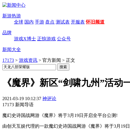
新游热游
全球
国内
手游
盘点
测试表
开服表
怀旧频道
品牌
游戏X博士
正惊游戏
公众号
新闻大全
17173
>
游戏资讯
>
官方新闻
>
正文
《魔界》新区“剑啸九州”活动一
2021-03-19 10:12:37
神评论
17173 新闻导语
魔幻史诗国战网游《魔界》将于3月19日开启全平台公测!
由创天互娱代理的一款魔幻史诗国战网游《魔界》将于3月19