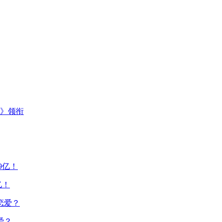
主》领衔
亿！
爱？