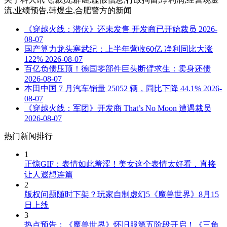
流,业绩预告,韩煜尘,合肥警方
的新闻
《穿越火线：潜伏》还未发售 开发商已开始裁员
2026-
08-07
国产算力龙头寒武纪：上半年营收60亿 净利同比大涨
122%
2026-08-07
百亿负债压顶！德国零部件巨头断臂求生：卖身还债
2026-08-07
本田中国 7 月汽车销量 25052 辆，同比下降 44.1%
2026-
08-07
《穿越火线：军团》开发商 That’s No Moon 遭遇裁员
2026-08-07
热门新闻排行
1
正惊GIF：表情如此羞涩！美女这个表情太好看，直接
让人遐想连篇
2
版权问题随时下架？玩家自制虚幻5《魔兽世界》8月15
日上线
3
热点预告：《魔兽世界》怀旧服第五阶段开启！《三角