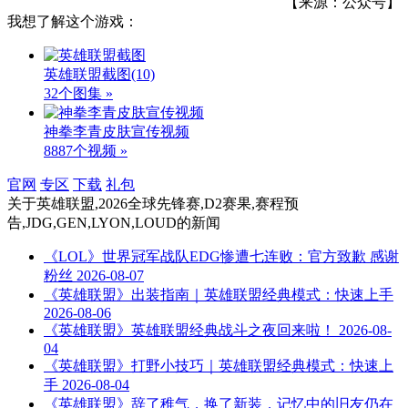
【来源：公众号】
我想了解这个游戏：
英雄联盟截图
(10)
32个图集 »
神拳李青皮肤宣传视频
8887个视频 »
官网
专区
下载
礼包
关于
英雄联盟,2026全球先锋赛,D2赛果,赛程预
告,JDG,GEN,LYON,LOUD
的新闻
《LOL》世界冠军战队EDG惨遭七连败：官方致歉 感谢
粉丝
2026-08-07
《英雄联盟》出装指南｜英雄联盟经典模式：快速上手
2026-08-06
《英雄联盟》英雄联盟经典战斗之夜回来啦！
2026-08-
04
《英雄联盟》打野小技巧｜英雄联盟经典模式：快速上
手
2026-08-04
《英雄联盟》辞了稚气，换了新装，记忆中的旧友仍在