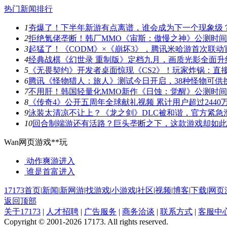
热门新闻排行
1
夯爆了！下半年新游有点离谱，谁会成为下一个现象级
2
拒绝氪佬垄断！韩厂MMO《宙斯：傲慢之神》公测时
3
起猛了！《CODM》×《崩坏3》，腾讯米哈游首次联动
4
经典战棋《幻世录 重制版》定档九月，画质光影全面升
5
《无畏契约》开发者桌面惊现《CS2》！玩家炸锅：直
6
腾讯《怪物猎人：旅人》测试今日开启，38种怪物可供
7
不用肝！韩国轻量化MMO新作《日蚀：觉醒》公测时
8
《传奇4》公开五周年全球献礼视频 累计用户超过2440
9
泳装太清凉不让上？《龙之剑》DLC被和谐，官方紧急
10
回合制端游还有活路？巨头垄断之下，这款游戏却如此
Wan网页游戏**玩
动作爽游
进入
谁是首富
进入
17173首页
|
新闻
|
新网游
|
找游戏
|
小游戏
|
社区
|
视频
|
博客
|
下载
|
网页
返回顶部
关于17173
|
人才招聘
|
广告服务
|
商务洽谈
|
联系方式
|
客服中
Copyright © 2001-2026 17173. All rights reserved.