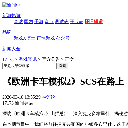
新游热游
全球
国内
手游
盘点
测试表
开服表
怀旧频道
品牌
游戏X博士
正惊游戏
公众号
新闻大全
17173
>
游戏资讯
>
官方公告
>
正文
《欧洲卡车模拟2》SCS在路
2026-03-18 13:55:29
神评论
17173 新闻导语
探访《欧洲卡车模拟2》山猫总部！深入捷克多布里什，揭秘游
在本期节目中，我们将前往捷克共和国的小镇多布里什，这里