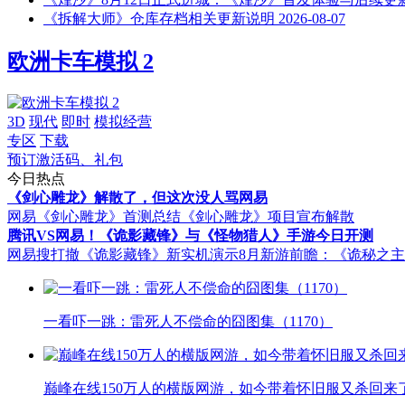
《拆解大师》仓库存档相关更新说明
2026-08-07
欧洲卡车模拟 2
3D
现代
即时
模拟经营
专区
下载
预订激活码、礼包
今日热点
《剑心雕龙》解散了，但这次没人骂网易
网易《剑心雕龙》首测总结
《剑心雕龙》项目宣布解散
腾讯VS网易！《诡影藏锋》与《怪物猎人》手游今日开测
网易搜打撤《诡影藏锋》新实机演示
8月新游前瞻：《诡秘之
一看吓一跳：雷死人不偿命的囧图集（1170）
巅峰在线150万人的横版网游，如今带着怀旧服又杀回来