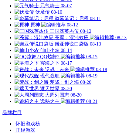
元气骑士
08-07
伏魔传
08-10
盗墓笔记：启程
08-11
原神
08-12
三国戏英杰传
08-12
苍翼：混沌效应
08-13
诺亚传说口袋版
08-13
仙山小农
08-14
QQ炫舞2
08-15
雾海之下
08-17
逆战：未来
08-18
现代战舰
08-19
梦战：剑之海
08-20
遮天世界
08-20
大周列国志
08-20
诡秘之主
08-21
品牌栏目
怀旧游戏榜
正经游戏