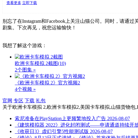
查看更多
立即下载
别忘了在Instagram和Facebook上关注山猫公司。同时，请通过关
剧集。下次再见，祝您运输愉快！
我想了解这个游戏：
欧洲卡车模拟 2截图
(10)
2个图集 »
《欧洲卡车模拟 2》官方视频2
4个视频 »
官网
专区
下载
礼包
关于
欧洲卡车模拟 2,欧洲卡车模拟2,美国卡车模拟,山猫货物包,DL
索尼准备在PlayStation上更频繁地投入广告
2026-08-07
《建筑模拟器 2022》进化封闭测试——申请通道持续开
《收获日3》虚幻引擎5性能测试版
2026-08-07
《烽沙》8月12日正式进城：《烽沙》首发体验与后续更