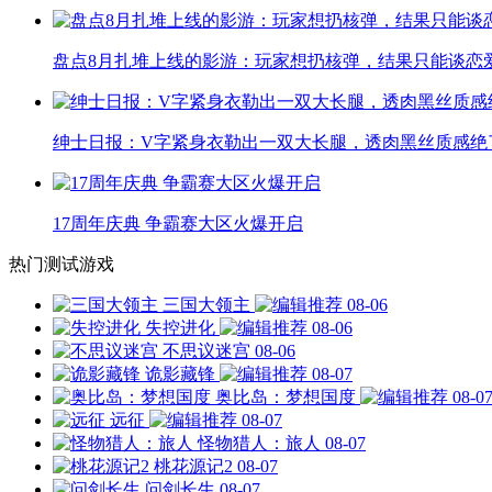
盘点8月扎堆上线的影游：玩家想扔核弹，结果只能谈恋
绅士日报：V字紧身衣勒出一双大长腿，透肉黑丝质感绝
17周年庆典 争霸赛大区火爆开启
热门测试游戏
三国大领主
08-06
失控进化
08-06
不思议迷宫
08-06
诡影藏锋
08-07
奥比岛：梦想国度
08-0
远征
08-07
怪物猎人：旅人
08-07
桃花源记2
08-07
问剑长生
08-07