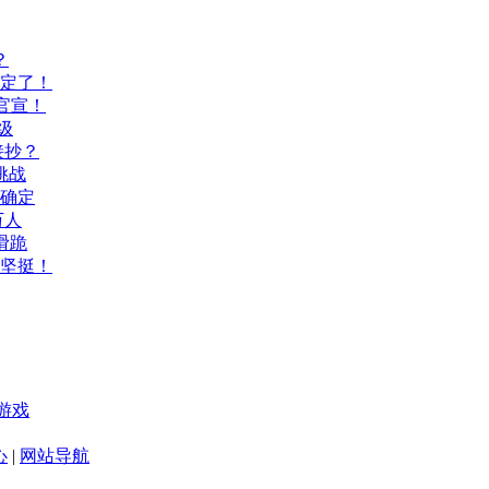
？
间定了！
官宣！
级
接抄？
挑战
间确定
万人
滑跪
坚挺！
游戏
心
|
网站导航