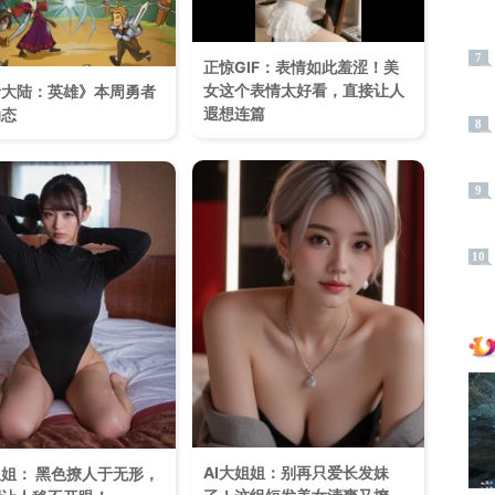
7
正惊GIF：表情如此羞涩！美
女这个表情太好看，直接让人
者大陆：英雄》本周勇者
遐想连篇
动态
8
9
10
AI大姐姐：别再只爱长发妹
姐姐： 黑色撩人于无形，