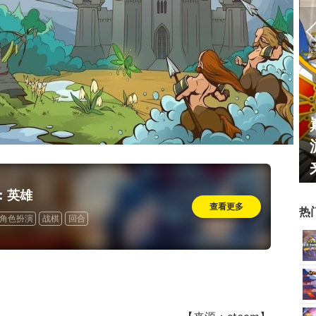
霸赛大区火
一看吓一跳：雷死人不偿命
的囧图集（1170）
：英雄
查看更多
热
角色扮演
战棋
回合