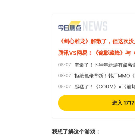
《剑心雕龙》解散了，但这次没
腾讯VS网易！《诡影藏锋》与
08-07
夯爆了！下半年新游有点离
08-07
拒绝氪佬垄断！韩厂MMO
08-07
起猛了！《CODM》×《崩
进入 171
我想了解这个游戏：