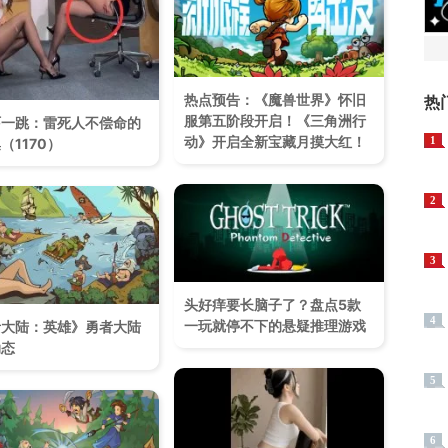
热点预告：《魔兽世界》怀旧
热
服第五阶段开启！《三角洲行
吓一跳：雷死人不偿命的
动》开启全新宝藏月摸大红！
1
（1170）
2
3
头好痒要长脑子了？盘点5款
4
一玩就停不下的悬疑推理游戏
者大陆：英雄》勇者大陆
动态
5
6