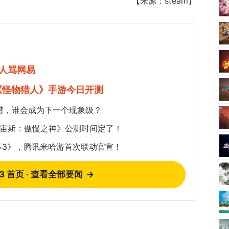
【来源：steam】
人骂网易
《怪物猎人》手游今日开测
谱，谁会成为下一个现象级？
《宙斯：傲慢之神》公测时间定了！
坏3》，腾讯米哈游首次联动官宣！
73 首页 · 查看全部要闻
→