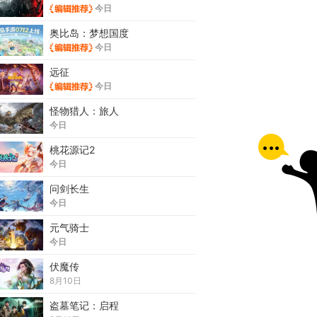
今日
奥比岛：梦想国度
今日
远征
今日
怪物猎人：旅人
今日
桃花源记2
今日
问剑长生
今日
元气骑士
今日
伏魔传
8月10日
盗墓笔记：启程