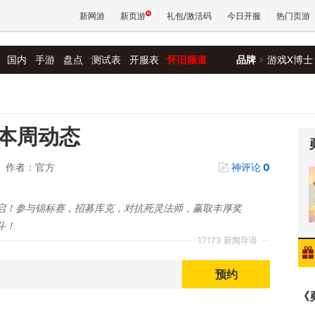
新网游
新页游
礼包/激活码
今日开服
热门页游
国内
手游
盘点
测试表
开服表
怀旧频道
品牌
游戏X博士
魔兽
天堂
本周动态
作者：官方
神评论
0
王权与
启！参与锦标赛，招募库克，对抗死灵法师，赢取丰厚奖
斗！
17173 新闻导语
预约
《