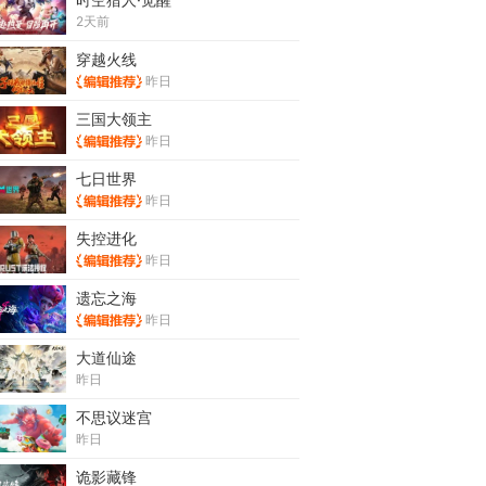
2天前
穿越火线
昨日
三国大领主
昨日
七日世界
昨日
失控进化
昨日
遗忘之海
昨日
大道仙途
昨日
不思议迷宫
昨日
诡影藏锋