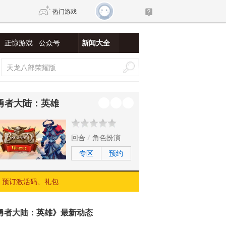
热门游戏
正惊游戏
公众号
新闻大全
DNF
传奇4
剑网3旗舰版
新天龙八部
勇者大陆：英雄
自由
诛仙世界
新仙侠5
回合
角色扮演
专区
预约
预订激活码、礼包
勇者大陆：英雄》最新动态