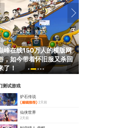
巅峰在线150万人的横版网
盘点8月扎堆上
游，如今带着怀旧服又杀回
玩家想扔核弹，
来了！
恋爱？
门测试游戏
炉石传说
2天前
仙侠世界
2天前
时空猎人·觉醒