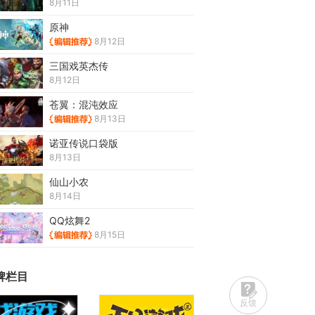
8月11日
原神
8月12日
三国戏英杰传
8月12日
苍翼：混沌效应
8月13日
诺亚传说口袋版
8月13日
仙山小农
8月14日
QQ炫舞2
8月15日
牌栏目
反馈