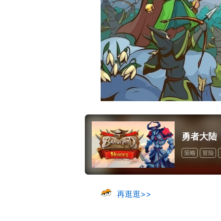
17周年庆典 争
爆开启
勇者大陆
策略
冒险
再逛逛>>