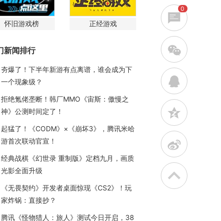
0
怀旧游戏榜
正经游戏
w
门新闻排行
夯爆了！下半年新游有点离谱，谁会成为下
q
一个现象级？
拒绝氪佬垄断！韩厂MMO《宙斯：傲慢之
z
神》公测时间定了！
起猛了！《CODM》×《崩坏3》，腾讯米哈
游首次联动官宣！
t
经典战棋《幻世录 重制版》定档九月，画质
光影全面升级
《无畏契约》开发者桌面惊现《CS2》！玩
家炸锅：直接抄？
腾讯《怪物猎人：旅人》测试今日开启，38