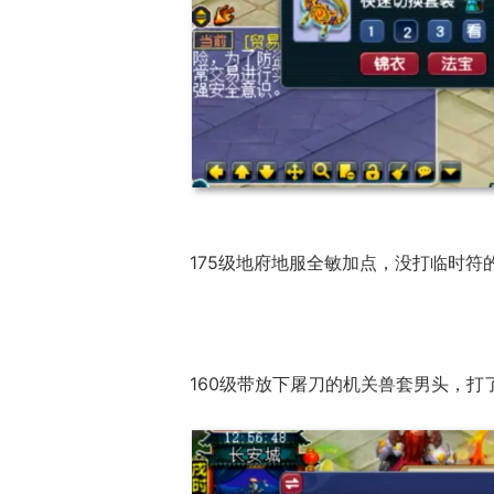
175级地府地服全敏加点，没打临时
老友服“逐鹿
线，回馈1
160级带放下屠刀的机关兽套男头，打