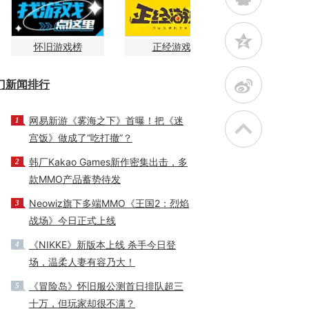
z
怀旧游戏榜
正经游戏
t
门新闻排行
网易新游《雾海之下》首曝！把《迷
1
宫饭》做成了“吃打撤”？
韩厂Kakao Games新作密集出击，多
2
款MMO产品蓄势待发
Neowiz旗下多端MMO《王国2：烈焰
3
战场》今日正式上线
《NIKKE》新版本上线 杀手今日登
4
场，温柔人妻有容乃大！
《冒险岛》怀旧服公测首日排队超三
5
十万，但玩家却很不满？