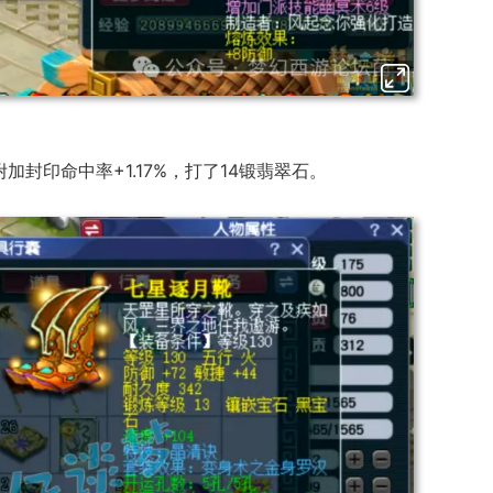
加封印命中率+1.17%，打了14锻翡翠石。