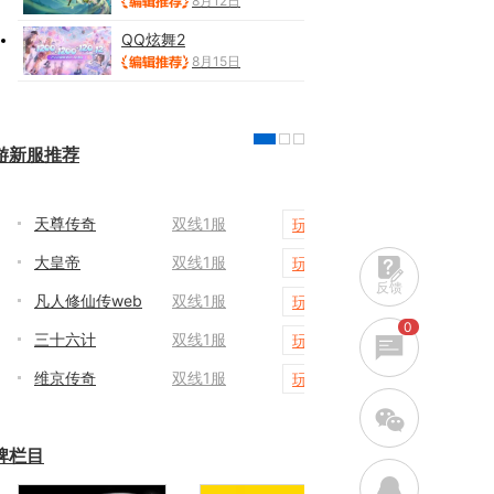
8月12日
QQ炫舞2
8月15日
游新服推荐
天尊传奇
双线1服
传奇世
玩游戏
大皇帝
双线1服
霸者天
玩游戏
反馈
凡人修仙传web
双线1服
龙域世
玩游戏
0
三十六计
双线1服
战神世
玩游戏
维京传奇
双线1服
梦幻西
玩游戏
w
牌栏目
q