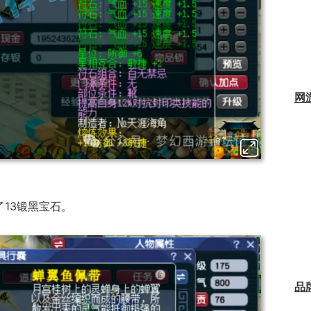
网
了13锻黑宝石。
品