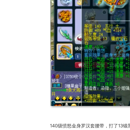
140级愤怒金身罗汉套腰带，打了13锻