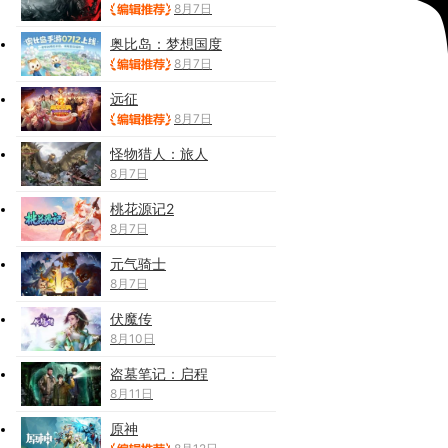
8月7日
奥比岛：梦想国度
8月7日
远征
8月7日
怪物猎人：旅人
8月7日
桃花源记2
8月7日
元气骑士
8月7日
伏魔传
8月10日
盗墓笔记：启程
8月11日
原神