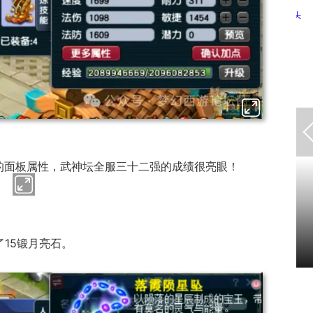
戏
返回
顶部
符的面板属性，武神坛全服三十二强的成绩很亮眼！
中原”火爆上
一看吓一跳：雷死人不偿命
8年天下老头
的囧图集（1168）
了15锻月亮石。