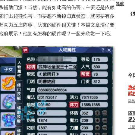
导航
戏
|
杀辅助门派！当然，能有如此高的伤害，主要还是依赖
《
能打出超额伤害！而要想不断掉归真状态，就需要有多
小游
归真力五庄阵容，队友的硬件很关键！本篇文章浩仔要
戏
|
地府展示！他拥有怎样的硬件呢？一起来欣赏一下吧。
社
区
|
视
频
|
今
博
热
武
客
|
网易
下
随
界
载
|
《魔
网页游