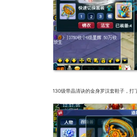
130级带晶清诀的金身罗汉套鞋子，打