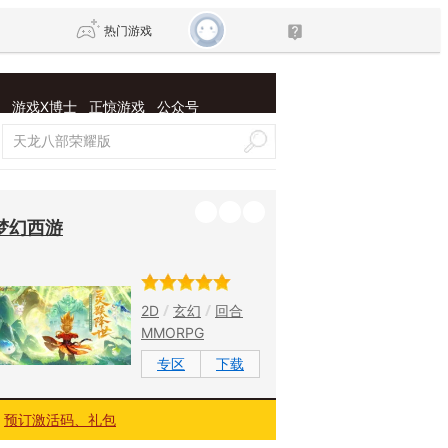
热门游戏
游戏X博士
正惊游戏
公众号
DNF
传奇4
剑网3旗舰版
新天龙八部
梦幻西游
自由
诛仙世界
新仙侠5
2D
玄幻
回合
MMORPG
专区
下载
预订激活码、礼包