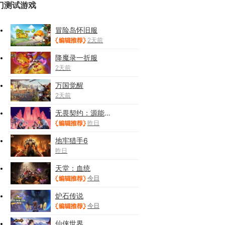
门测试游戏
冒险岛怀旧服
2天前
降魔录一折服
2天前
万国觉醒
2天前
无畏契约：源能行动
昨日
地牢猎手6
昨日
天堂：血统
今日
炉石传说
今日
仙侠世界