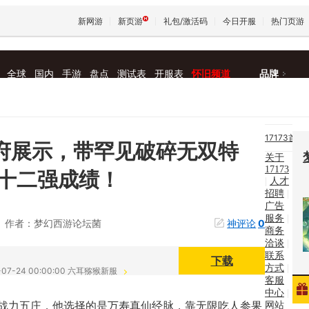
新网游
新页游
礼包/激活码
今日开服
热门页游
全球
国内
手游
盘点
测试表
开服表
怀旧频道
品牌
魔兽
天堂
17173首
地府展示，带罕见破碎无双特
关于
页
|
17173
王权与
十二强成绩！
|
人才
新
招聘
|
广告
闻
|
服务
|
作者：梦幻西游论坛菌
神评论
0
商务
新网
洽谈
|
联系
下载
方式
|
游
|
-07-24 00:00:00 六耳猕猴新服
客服
中心
|
找游
战力五庄，他选择的是万寿真仙经脉，靠无限吃人参果
网站