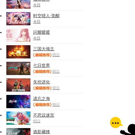
今日
时空猎人·觉醒
今日
闪耀暖暖
今日
三国大领主
明日
七日世界
明日
失控进化
明日
遗忘之海
明日
不思议迷宫
明日
诡影藏锋