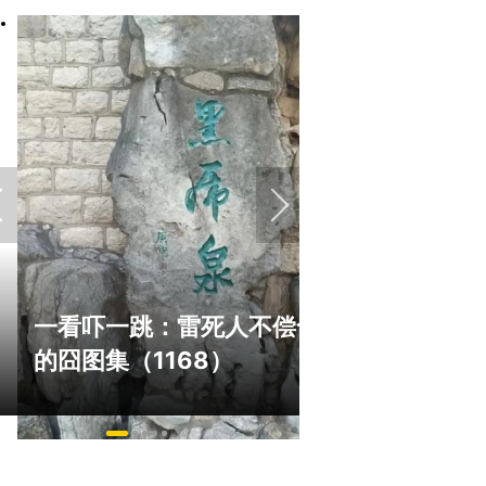
《冒险岛》怀旧服三服大乱
正惊漫谈：
斗！国服人满为患，台服外
什么网游翅
挂猖狂
的刚需"？