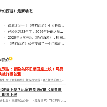
梦幻西游》最新动态
保底才到手！《梦幻西游》七夕祥瑞遭玩家吐槽减量不减价
已经运营23年了，2026年还能入坑《梦幻西游》吗？
2026年入坑开玩《梦幻西游》，时间服和畅玩服要怎么选？
《梦幻西游》如何变成了一个门槛两万块的游戏？
日热点
点预告：冒险岛怀旧服国服上线！网易
侠搜打撤首测！
搜打撤《诡影藏锋》新实机演示
8月新游前瞻：《诡秘之主》领衔
时准备下架？玩家自制虚幻5《魔兽世
》即将上线
兽世界》国服整治公告
《魔兽世界》TBC周年大更：双经典团本回归！