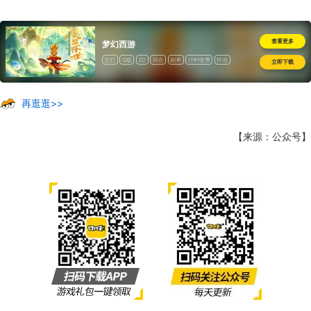
查看更多
梦幻西游
玄幻
Q版
2D
回合
副本
计时收费
怀旧
立即下载
再逛逛>>
【来源：公众号】