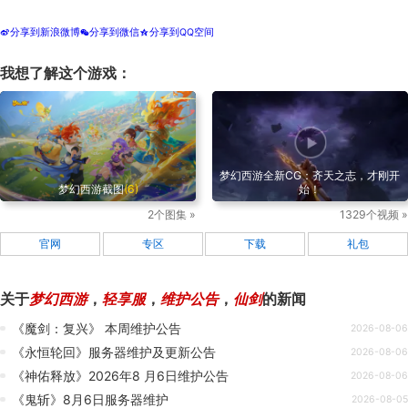
分享到新浪微博
分享到微信
分享到QQ空间
t
w
z
我想了解这个游戏：
梦幻西游全新CG：齐天之志，才刚开
梦幻西游截图
(6)
始！
2个图集 »
1329个视频 »
官网
专区
下载
礼包
关于
梦幻西游
，
轻享服
，
维护公告
，
仙剑
的新闻
《魔剑：复兴》 本周维护公告
2026-08-06
《永恒轮回》服务器维护及更新公告
2026-08-06
《神佑释放》2026年8 月6日维护公告
2026-08-06
《鬼斩》8月6日服务器维护
2026-08-05