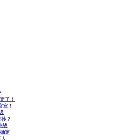
？
间定了！
官宣！
级
接抄？
挑战
间确定
万人