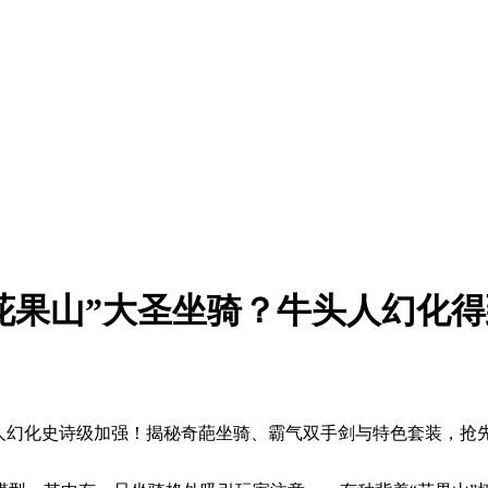
花果山”大圣坐骑？牛头人幻化得
头人幻化史诗级加强！揭秘奇葩坐骑、霸气双手剑与特色套装，抢