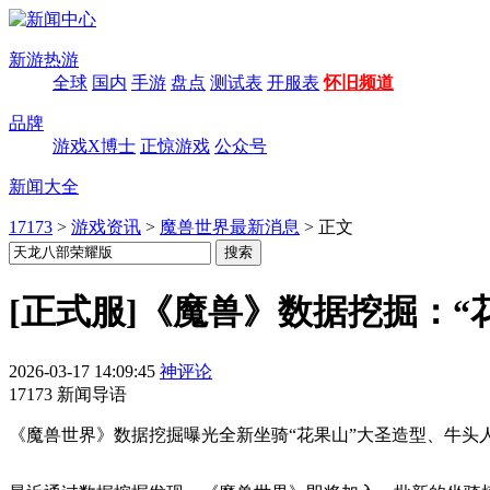
新游热游
全球
国内
手游
盘点
测试表
开服表
怀旧频道
品牌
游戏X博士
正惊游戏
公众号
新闻大全
17173
>
游戏资讯
>
魔兽世界最新消息
>
正文
[正式服]《魔兽》数据挖掘：“
2026-03-17 14:09:45
神评论
17173 新闻导语
《魔兽世界》数据挖掘曝光全新坐骑“花果山”大圣造型、牛