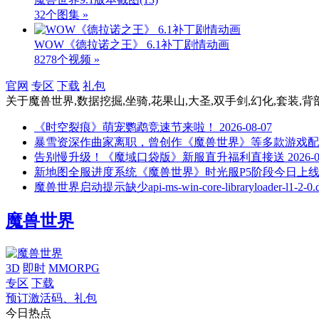
32个图集 »
WOW《德拉诺之王》 6.1补丁剧情动画
8278个视频 »
官网
专区
下载
礼包
关于
魔兽世界,数据挖掘,坐骑,花果山,大圣,双手剑,幻化,套装,背
《时空裂痕》萌宠鹦鹉竞速节来啦！
2026-08-07
暴雪资深作曲家离职，曾创作《魔兽世界》等多款游戏配
告别慢升级！《魔域口袋版》新服直升福利直接送
2026-
新地图全服进度系统《魔兽世界》时光服P5阶段今日上
魔兽世界启动提示缺少api-ms-win-core-libraryloader-l1
魔兽世界
3D
即时
MMORPG
专区
下载
预订激活码、礼包
今日热点