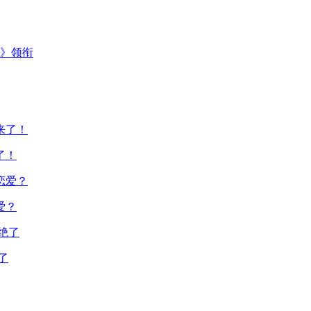
主》领衔
了！
爱？
了