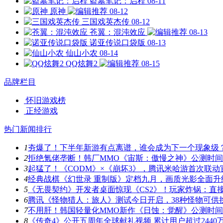
盗墓笔记：启程
08-11
原神
08-12
三国戏英杰传
08-12
苍翼：混沌效应
08-13
诺亚传说口袋版
08-13
仙山小农
08-14
QQ炫舞2
08-15
品牌栏目
怀旧游戏榜
正经游戏
热门新闻排行
1
夯爆了！下半年新游有点离谱，谁会成为下一个现象级
2
拒绝氪佬垄断！韩厂MMO《宙斯：傲慢之神》公测时
3
起猛了！《CODM》×《崩坏3》，腾讯米哈游首次联动
4
经典战棋《幻世录 重制版》定档九月，画质光影全面升
5
《无畏契约》开发者桌面惊现《CS2》！玩家炸锅：直
6
腾讯《怪物猎人：旅人》测试今日开启，38种怪物可供
7
不用肝！韩国轻量化MMO新作《日蚀：觉醒》公测时
8
《传奇4》公开五周年全球献礼视频 累计用户超过2440