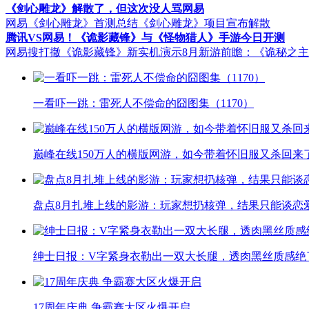
《剑心雕龙》解散了，但这次没人骂网易
网易《剑心雕龙》首测总结
《剑心雕龙》项目宣布解散
腾讯VS网易！《诡影藏锋》与《怪物猎人》手游今日开测
网易搜打撤《诡影藏锋》新实机演示
8月新游前瞻：《诡秘之
一看吓一跳：雷死人不偿命的囧图集（1170）
巅峰在线150万人的横版网游，如今带着怀旧服又杀回来
盘点8月扎堆上线的影游：玩家想扔核弹，结果只能谈恋
绅士日报：V字紧身衣勒出一双大长腿，透肉黑丝质感绝
17周年庆典 争霸赛大区火爆开启