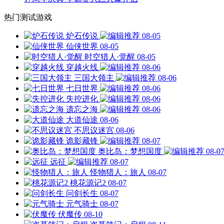
热门测试游戏
炉石传说
08-05
仙侠世界
08-05
时空猎人·觉醒
08-05
穿越火线
08-06
三国大领主
08-06
七日世界
08-06
失控进化
08-06
遗忘之海
08-06
大道仙途
08-06
不思议迷宫
08-06
诡影藏锋
08-07
奥比岛：梦想国度
08-0
远征
08-07
怪物猎人：旅人
08-07
桃花源记2
08-07
问剑长生
08-07
元气骑士
08-07
伏魔传
08-10