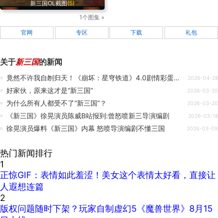
新三国OL截图
(5)
1个图集 »
官网
专区
下载
礼包
关于
新三国
的新闻
竟然不许我自刎归天！《崩坏：星穹铁道》4.0剧情彩蛋盘点
2026-04-28
好家伙，原来这才是“新三国”
2026-03-20
为什么所有人都受不了“新三国”？
2026-03-20
《新三国》徐晃演员陈威B站报到:曾怒喷新三导演编剧
2026-03-18
徐晃演员爆料《新三国》内幕 怒喷导演编剧不懂三国
2026-03-09
热门新闻排行
1
正惊GIF：表情如此羞涩！美女这个表情太好看，直接让
人遐想连篇
2
版权问题随时下架？玩家自制虚幻5《魔兽世界》8月15