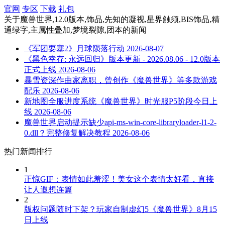
官网
专区
下载
礼包
关于
魔兽世界,12.0版本,饰品,先知的凝视,星界触须,BIS饰品,精
通绿字,主属性叠加,梦境裂隙,团本
的新闻
《军团要塞2》月球陨落行动
2026-08-07
《黑色幸存: 永远回归》版本更新 - 2026.08.06 - 12.0版本
正式上线
2026-08-06
暴雪资深作曲家离职，曾创作《魔兽世界》等多款游戏
配乐
2026-08-06
新地图全服进度系统《魔兽世界》时光服P5阶段今日上
线
2026-08-06
魔兽世界启动提示缺少api-ms-win-core-libraryloader-l1-2-
0.dll？完整修复解决教程
2026-08-06
热门新闻排行
1
正惊GIF：表情如此羞涩！美女这个表情太好看，直接
让人遐想连篇
2
版权问题随时下架？玩家自制虚幻5《魔兽世界》8月15
日上线